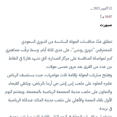
22 أكتوبر 2025
ــ
|
10:07 م
سبورت
تنطلق غدًا، منافسات الجولة السادسة من الدوري السعودي
للمحترفين “دوري روشن”، على مدى ثلاثة أيام، وسط ترقّب جماهيري
كبير لمواصلة المنافسة على مراكز الصدارة، التي تشهد تقاربًا في النقاط
بين عدد من الفرق بعد مرور خمس جولات.
وتفتتح مباريات الجولة بإقامة ثلاث مواجهات، حيث يستضيف الرياض
نظيره الخلود على ملعب إس إتش جي أرينا بالرياض، ويلتقي الفيحاء
والتعاون على ملعب مدينة المجمعة الرياضية بالمجمعة، ويختتم اليوم
الأول بلقاء النجمة والأهلي على ملعب مدينة الملك عبدالله الرياضية
في بريدة.
وتتواصل منافسات الجولة في اليوم الثاني بإقامة ثلاث مباريات، تجمع