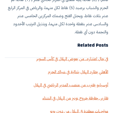
الحزم والشباب برصيد (5) نقاط لكل منهما، والرياض في المركز الرابع
عشر بثلاث نقاط، ويحتل الفتح وضمك المركزين الخامس عشر
والسادس عشر بنقطة واحدة لكل منهما، ويتذيل الترتيب الأخدود
والنجمة دون أي نقطة.
Related Posts
في حال اعتذاره.. من يعوض الهلال في كأس السوبر
الأهلي يطارد الهلال بثنائية في شباك الحزم
أوسيليو يقترب من منصب المدير الرياضي في الهلال
تقارير.. حقيقة خروج نونيز من الهلال في الشتاء
مواجهات معقدة في الهلال من دون بونو