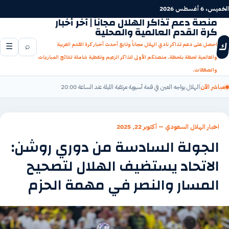
جاوز
الخميس، 6 أغسطس 2026
لى
منصة دعم تذاكر الهلال مجاناً | آخر أخبار
كرة القدم العالمية والمحلية
لمحتوى
ك
احصل على دعم تذاكر نادي الهلال مجاناً وتابع أحدث أخبار كرة القدم العربية
⌕
☰
والعالمية لحظة بلحظة. منصتكم الأولى لتذاكر الزعيم وتغطية شاملة لنتائج المباريات
والصفقات.
مباشر الآن
الهلال يواجه العين في قمة آسيوية مرتقبة الليلة عند الساعة 20:00
اخبار الهلال السعودي
—
أكتوبر 22, 2025
الجولة السادسة من دوري روشن:
الاتحاد يستضيف الهلال لتصحيح
المسار والنصر في مهمة الحزم