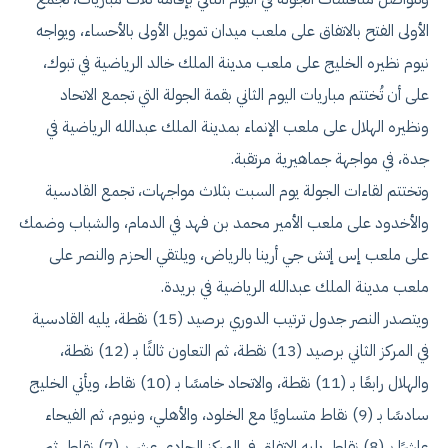
الأولى الفتح بالاتفاق على ملعب ميدان تمويل الأولى بالأحساء، ويواجه
نيوم نظيره الخليج على ملعب مدينة الملك خالد الرياضية في تبوك،
على أن تُختتم مباريات اليوم الثاني بقمة الجولة التي تجمع الاتحاد
ونظيره الهلال على ملعب الإنماء بمدينة الملك عبدالله الرياضية في
جدة، في مواجهة جماهيرية مرتقبة.
وتختتم لقاءات الجولة يوم السبت بثلاث مواجهات، تجمع القادسية
والأخدود على ملعب الأمير محمد بن فهد في الدمام، والشباب وضمك
على ملعب إس إتش جي أرينا بالرياض، ويلتقي الحزم والنصر على
ملعب مدينة الملك عبدالله الرياضية في بريدة.
ويتصدر النصر جدول ترتيب الدوري برصيد (15) نقطة، يليه القادسية
في المركز الثاني برصيد (13) نقطة، ثم التعاون ثالثًا بـ (12) نقطة،
والهلال رابعًا بـ (11) نقطة، والاتحاد خامسًا بـ (10) نقاط، ويأتي الخليج
سادسًا بـ (9) نقاط متساويًا مع الخلود، والأهلي، ونيوم، ثم الفيحاء
عاشرًا بـ (8) نقاط، يليه الاتفاق في المركز الحادي عشر بـ (7) نقاط، ثم