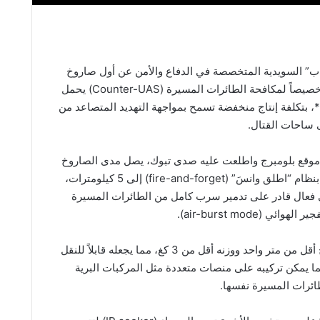
 السويدية المتخصصة في الدفاع والأمن عن أول صاروخ
في العالم مصمم خصيصاً لمكافحة الطائرات المسيرة (Counter-UAS) يحمل
م **Nimbrix**، بتكلفة إنتاج منخفضة تسمح بمواجهة التهديد المتصاعد من
 ساحات القتال.
 موقع بلومبرج واطلعت عليه صدى تبوك، يصل مدى الصاروخ
الجديد الذي يعمل بنظام “اطلق وانسَ” (fire-and-forget) إلى 5 كيلومترات،
فعال قادر على تدمير سرب كامل من الطائرات المسيرة
ئي (air-burst mode).
يبلغ طول الصاروخ أقل من متر واحد ووزنه أقل من 3 كغ، مما يجعله قابلاً للنقل
ما يمكن تركيبه على منصات متعددة مثل المركبات البرية
ائرات المسيرة نفسها.