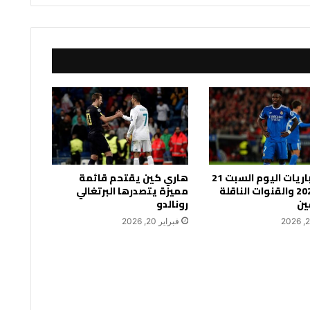
جدول مباريات اليوم السبت 21
هاري كين يقتحم قائمة
فبراير 2026 والقنوات الناقلة
مميزة يتصدرها البرتغالي
ين
رونالدو
فبراير 20, 2026