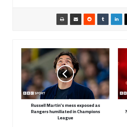
لينكدإن
مشاركة عبر البريد
طباعة
Russell
Martin's
mess
exposed
as
Rangers
humiliated
in
Champions
Russell Martin's mess exposed as
League
Rangers humiliated in Champions
League