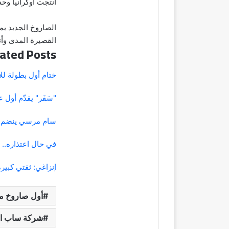
أنتجت أوكرانيا وحدها 5 ملايين طائرة مسيرة هذ
الصاروخ الجديد يمث
القصيرة المدى وأنظ
ated Posts
ختام أول بطولة ل
"سَفَر" يقدّم أول
سام مرسي ينضم لل
في حال اعتذاره..
إنزاغي: ثقتي كبير
أول صاروخ مض
شركة ساب ال