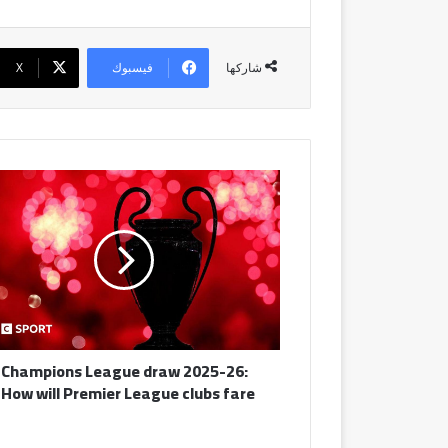
فيسبوك
‫X
شاركها
Champions
League
draw
2025-
26:
How
will
Premier
League
Champions League draw 2025-26:
clubs
How will Premier League clubs fare?
fare?