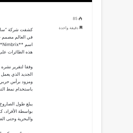
85
دقيقة واحدة
كشفت شركة “ساب”
اس
هذه الطائرات على
وفقا لتقرير نشره
ومزود برأس حربي 
باستخدام نمط التفجير الهوا
بواسطة الأفراد، ك
والبحرية وحتى الط