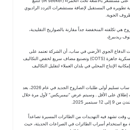
يعتمد “نيمبريكس” على مستشعر بالأشعة تحت الحمراء (IR seeker) لتتبع
ية تطويره في المستقبل لإضافة مستشعرات التردد الراديوي
ظروف الجوية.
روخ هي تكلفته المنخفضة جداً مقارنة بالصواريخ التقليدية،
وف ريدبيرغ،
 الدفاع الجوي الأرضي في ساب، أن الشركة تعتمد على
مكونات تجارية وعسكرية جاهزة (COTS) وتصنيع مضاف سريع لخفض التكاليف
انية الإنتاج المحلي في بلدان العملاء لتقليل التكاليف
من المقرر أن تبدأ ساب تسليم أولى طلبات الصاروخ الجديد في عام 2026، بعد
طلاق على الأقل . وسيتم عرض “نيمبريكس” لأول مرة خلال
ي وقت تشهد فيه التهديدات من الطائرات المسيرة تصاعداً
مع استخدام أسراب الطائرات في الصراعات الحديثة، حيث