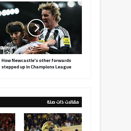
How
Newcastle's
other
forwards
stepped
up
in
Champions
League
How Newcastle's other forwards
stepped up in Champions League
مقالات ذات صلة