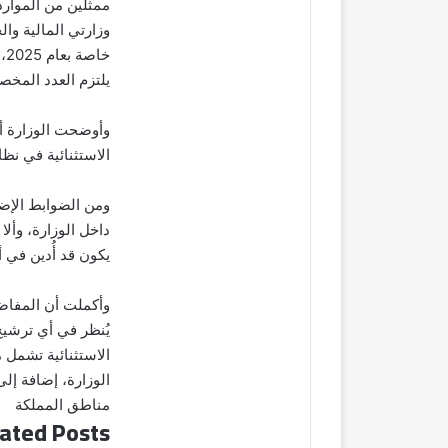
ممثلين من الموارد
وزارتي المالية وا
خا
يلتزم العدد المخ
وأوضحت الوزارة أ
الاستثنائية في نظام “موارد”، خلال 15 يو
ومن الضوابط الإضا
يكون قد أُدين في أ
وأكملت أن المفاضل
يُنظر في أي ترشيح ي
الاستثنائية تشمل 
الوزارة، إضافة إ
مناطق المملكة
ated Posts