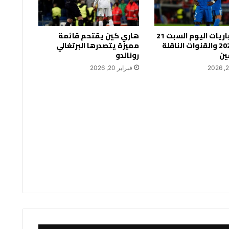
جدول مباريات اليوم السبت 21
هاري كين يقتحم قائمة
فبراير 2026 والقنوات الناقلة
مميزة يتصدرها البرتغالي
ين
رونالدو
فبراير 20, 2026