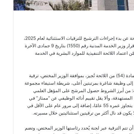
كشفت وزارة الصحة عن بدء إجراءات الترشيح للترقيات الاستثنائية لعام 2025،
وذلك استنادًا إلى قرار وزير الخدمة المدنية رقم (1550) بتاريخ 9 جمادى الآخرة
تضمّن اعتماد اللائحة التنفيذية للموارد البشرية في الخدمة
وأشارت إلى أن المادة (54) من اللائحة تُجيز، بموافقة الوزير المختص، ترقية
ا إلى وظيفة شاغرة بمرتبتين أعلى، شريطة استيفاء مجموعة
ة: من أبرز الشروط حصول المرشح على المؤهل العلمي
لمستهدفة، وألا يقل تقييم أدائه الوظيفي عن “ممتاز” في
السنة الأخيرة، وألا يتجاوز عمره 55 عامًا، إضافة إلى مرور عام على الأقل في
لا يكون قد نال أكثر من ترقيتين استثنائيتين خلال مسيرته.
ن تتم الترقية عبر لجنة يُحدد رئاستها الوزير المختص، وتضم