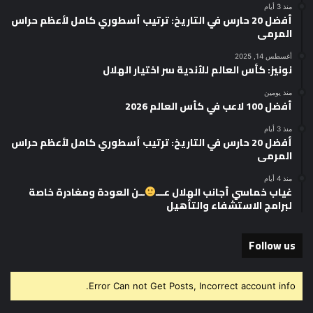
منذ 3 أيام
أفضل 20 حارس في التاريخ: ترتيب أسطوري كامل لأعظم حراس
المرمى
أغسطس 14, 2025
نونيز: كأس العالم للأندية سر اختيار الهلال
منذ يومين
أفضل 100 لاعب في كأس العالم 2026
منذ 3 أيام
أفضل 20 حارس في التاريخ: ترتيب أسطوري كامل لأعظم حراس
المرمى
منذ 4 أيام
غياب خماسي أجانب الهلال عـــ
ــن العودة ومغادرة خاصة
لبرامج الاستشفاء والتأهيل
Follow us
Error Can not Get Posts, Incorrect account info.