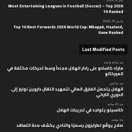
يناير 6, 2026
2026 Most Entertaining Leagues in Football (Soccer) – Top
10 Ranked
مارس 15, 2026
Top 10 Best Forwards 2026 World Cup: Mbappé, Haaland,
Kane Ranked
Last Modified Posts
منذ ساعة واحدة
مارك كاسادو على رادار الهلال مجدداً وسط تحركات مكثفة في
الميركاتو
منذ ساعتين
الهلال يتحمل الفارق المالي لتمهيد انتقال داروين نونيز إلى
الدوري التركي
منذ 20 ساعة
كانسيلو يتواجد في تدريبات الهلال
منذ يومين
صلاح يوقّع لطرابزون رسميًا والنادي يكشف مدة التعاقد