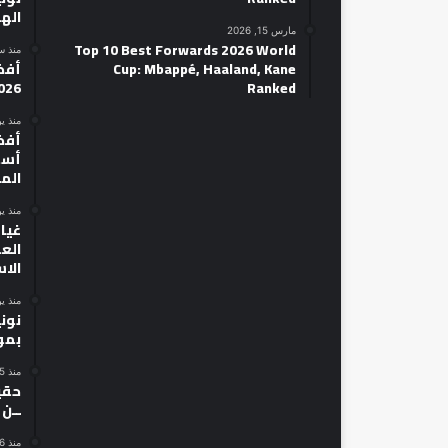
الهل
مارس 15, 2026
Top 10 Best Forwards 2026 World
منذ س
Cup: Mbappé, Haaland, Kane
026
Ranked
منذ ي
أسط
الم
منذ ي
غياب
الع
الا
منذ ي
نون
بمو
منذ 5 أيام
حقي
ــن
منذ 6 أيام