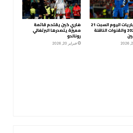
جدول مباريات اليوم السبت 21
هاري كين يقتحم قائمة
فبراير 2026 والقنوات الناقلة
مميزة يتصدرها البرتغالي
ين
رونالدو
فبراير 20, 2026