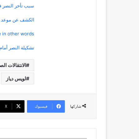
سبب تأخر النصر 
الكشف عن موعد عو
rewrite this title in other words: 
تشكيلة النصر أما
الانتقالات الص
لويس دياز
فيسبوك
‫X
شاركها