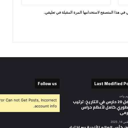
 في هذا المتصفح لاستخدامها المرة المقبلة في تعليقي.
Follow us
Last Modified P
وم واحد
ror Can not Get Posts, Incorrect
أفضل 20 حارس في التاريخ: ترتيب
وري كامل لأعظم حراس
account info.
رمى
, 2025
ز: كأس العالم للأندية سر اختيار