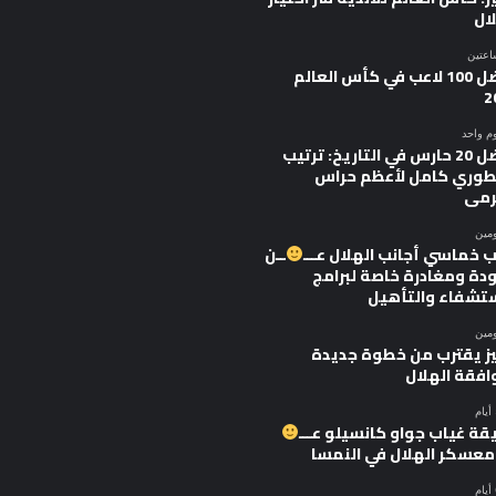
ال
اعتين
أفضل 100 لاعب في كأس العالم
2
وم واحد
أفضل 20 حارس في التاريخ: ترتيب
وري كامل لأعظم حراس
رمى
ومين
 خماسي أجانب الهلال عـــ
ــن
ودة ومغادرة خاصة لبرامج
ستشفاء والتأهيل
ومين
يز يقترب من خطوة جديدة
افقة الهلال
قة غياب جواو كانسيلو عـــ
 معسكر الهلال في النمسا