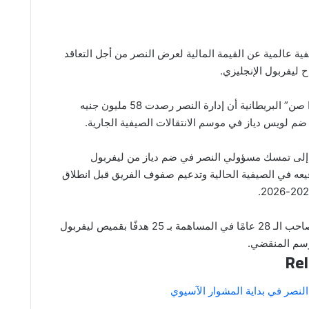
 عالمية عن القيمة المالية لعرض النصر من أجل التعاقد
 ليفربول الإنجليزي.
وذكرت صحيفة “ذا صن” البريطانية أن إدارة النصر رصدت 58 مليون جنيه
م لويس دياز في موسم الانتقالات الصيفية الجارية.
إلى تمسك مسؤولي النصر في ضم دياز من ليفربول
عه في الصيفية الحالية وتدعيم صفوف الفريق قبل انطلاق
ونجح الكولومبي صاحب الـ 28 عامًا في المساهمة بـ 25 هدفًا بقميص ليفربول
وسم المنقضي.
Rel
لنصر في بداية المشوار الآسيوي