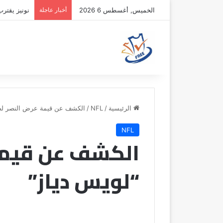
الخميس, أغسطس 6 2026
أخبار عاجلة
نونيز يقتر
الرئيسية
/
NFL
/
الكشف عن قيمة عرض النصر لض
NFL
الكشف عن قيمة
“لويس دياز”