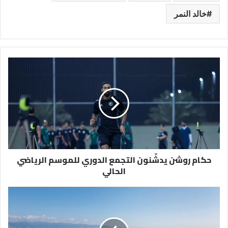
خالد النمر
حكام
روشن
يدشّنون
التجمع
الدوري
للموسم
الرياضي
الحالي
حكام روشن يدشّنون التجمع الدوري للموسم الرياضي
الحالي
شراكة
بين
هيئة
التراث