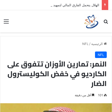
الهلال يتحمل الفارق المالي لتمهيد انتقال داروين نونيز إلى الدوري التركي
بحث عن
الق
الرئيسية
/
NFL
NFL
النمر: تمارين الأوزان تتفوق على
الكارديو في خفض الكوليسترول
الضار
101
أقل من دقيقة