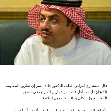
قال استشاري أمراض القلب الدكتور خالد النمر إن تمارين المقاومة
(الأوزان) ليست أقل فائدة من تمارين الكارديو في خفض
الكوليسترول الكلّي و LDL والدهون الثلاثية.
وأضاف النمر عبر حسابه بمنصة إكس: بل هي أقوى تأثيراً فيمن