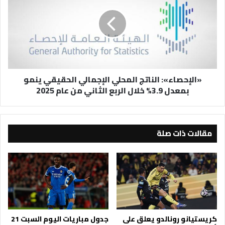
المحلي
الإجمالي
الحقيقي
ينمو
بمعدل
3.9%
خلال
«الإحصاء»: الناتج المحلي الإجمالي الحقيقي ينمو
الربع
بمعدل 3.9% خلال الربع الثاني من عام 2025
الثاني
من
عام
2025
مقالات ذات صلة
كريستيانو رونالدو يعلق على
جدول مباريات اليوم السبت 21