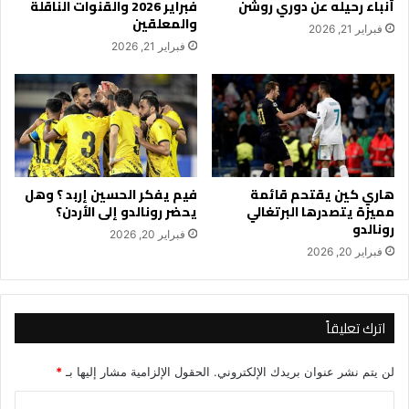
أنباء رحيله عن دوري روشن
فبراير 2026 والقنوات الناقلة
والمعلقين
فبراير 21, 2026
فبراير 21, 2026
هاري كين يقتحم قائمة
فيم يفكر الحسين إربد ؟ وهل
مميزة يتصدرها البرتغالي
يحضر رونالدو إلى الأردن؟
رونالدو
فبراير 20, 2026
فبراير 20, 2026
اترك تعليقاً
لن يتم نشر عنوان بريدك الإلكتروني.
الحقول الإلزامية مشار إليها بـ
*
ا