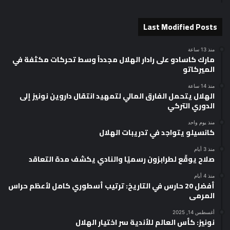
Last Modified Posts
منذ 13 ساعة
مارك كاسادو على رادار الهلال مجدداً وسط تحركات مكثفة في
الميركاتو
منذ 14 ساعة
الهلال يتحمل الفارق المالي لتمهيد انتقال داروين نونيز إلى
الدوري التركي
منذ يوم واحد
كانسيلو يتواجد في تدريبات الهلال
منذ 3 أيام
صلاح يوقّع لطرابزون رسميًا والنادي يكشف مدة التعاقد
منذ 4 أيام
أفضل 20 حارس في التاريخ: ترتيب أسطوري كامل لأعظم حراس
المرمى
أغسطس 14, 2025
نونيز: كأس العالم للأندية سر اختيار الهلال