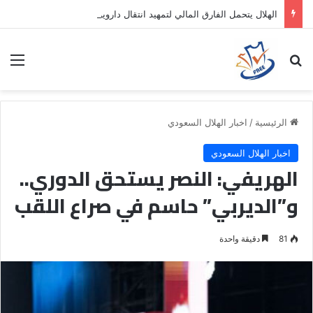
الهلال يتحمل الفارق المالي لتمهيد انتقال داروين نونيز إلى الدوري التركي
بحث عن
الق
الرئيسية
/
اخبار الهلال السعودي
اخبار الهلال السعودي
الهريفي: النصر يستحق الدوري..
و”الديربي” حاسم في صراع اللقب
81
دقيقة واحدة