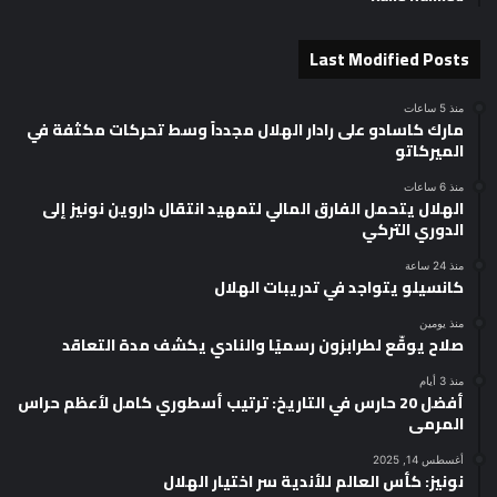
Last Modified Posts
منذ 5 ساعات
مارك كاسادو على رادار الهلال مجدداً وسط تحركات مكثفة في
الميركاتو
منذ 6 ساعات
الهلال يتحمل الفارق المالي لتمهيد انتقال داروين نونيز إلى
الدوري التركي
منذ 24 ساعة
كانسيلو يتواجد في تدريبات الهلال
منذ يومين
صلاح يوقّع لطرابزون رسميًا والنادي يكشف مدة التعاقد
منذ 3 أيام
أفضل 20 حارس في التاريخ: ترتيب أسطوري كامل لأعظم حراس
المرمى
أغسطس 14, 2025
نونيز: كأس العالم للأندية سر اختيار الهلال