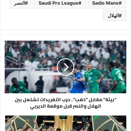
Sadio Mane
Saudi Pro League
النصر
الهلال
“بيئة”
مقابل
“ذهب”..
حرب
التغريدات
تشتعل
بين
الهلال
والنصر
“بيئة” مقابل “ذهب”.. حرب التغريدات تشتعل بين
قبل
الهلال والنصر قبل موقعة الديربي
موقعة
الديربي
حرب
نفسية
قبل