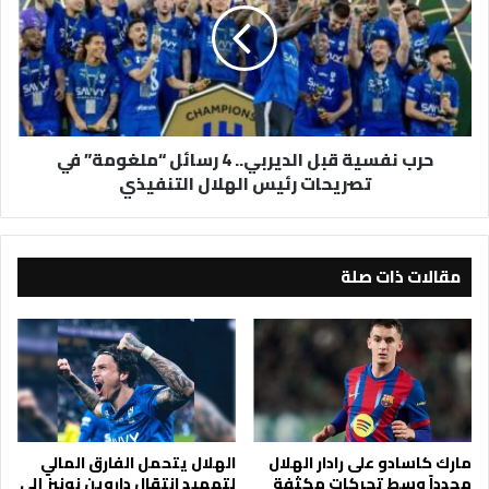
الديربي..
4
رسائل
“ملغومة”
في
تصريحات
حرب نفسية قبل الديربي.. 4 رسائل “ملغومة” في
رئيس
تصريحات رئيس الهلال التنفيذي
الهلال
التنفيذي
مقالات ذات صلة
مارك كاسادو على رادار الهلال
الهلال يتحمل الفارق المالي
مجدداً وسط تحركات مكثفة
لتمهيد انتقال داروين نونيز إلى