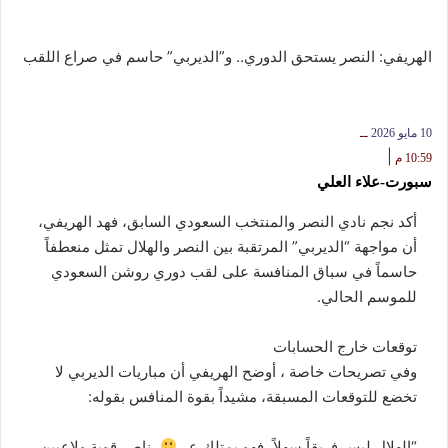
الهريفي: النصر يستحق الدوري.. و”الديربي” حاسم في صراع اللقب
10 مايو 2026
ــ
|
10:59 م
سبورت-علاء العلي
أكد نجم نادي النصر والمنتخب السعودي السابق، فهد الهريفي،
أن مواجهة “الديربي” المرتقبة بين النصر والهلال تمثل منعطفاً
حاسماً في سباق المنافسة على لقب دوري روشن السعودي
للموسم الحالي.
توقعات خارج الحسابات
وفي تصريحات خاصة ، أوضح الهريفي أن مباريات الديربي لا
تخضع للتوقعات المسبقة، مشيداً بقوة المنافس بقوله:
“الهلال ليس فريقاً سهلاً، فهو يمتلك عـــ
ــناصر قوية ولاعبين