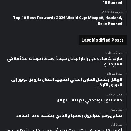
10 Ranked
مارس 15, 2026
Top 10 Best Forwards 2026 World Cup: Mbappé, Haaland,
Kane Ranked
Last Modified Posts
منذ 7 ساعات
مارك كاسادو على رادار الهلال مجدداً وسط تحركات مكثفة في
الميركاتو
منذ 8 ساعات
الهلال يتحمل الفارق المالي لتمهيد انتقال داروين نونيز إلى
الدوري التركي
منذ يوم واحد
كانسيلو يتواجد في تدريبات الهلال
منذ يومين
صلاح يوقّع لطرابزون رسميًا والنادي يكشف مدة التعاقد
منذ 3 أيام
أفضل 20 حارس في التاريخ: ترتيب أسطوري كامل لأعظم حراس