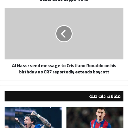
Coppa
Italia
Al
Nassr
send
message
to
Cristiano
Ronaldo
on
his
Al Nassr send message to Cristiano Ronaldo on his
birthday
birthday as CR7 reportedly extends boycott
as
CR7
reportedly
extends
مقالات ذات صلة
boycott