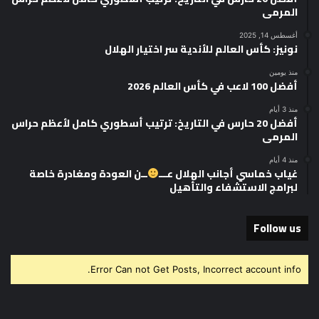
المرمى
أغسطس 14, 2025
نونيز: كأس العالم للأندية سر اختيار الهلال
منذ يومين
أفضل 100 لاعب في كأس العالم 2026
منذ 3 أيام
أفضل 20 حارس في التاريخ: ترتيب أسطوري كامل لأعظم حراس
المرمى
منذ 4 أيام
غياب خماسي أجانب الهلال عـــ
ــن العودة ومغادرة خاصة
لبرامج الاستشفاء والتأهيل
Follow us
Error Can not Get Posts, Incorrect account info.