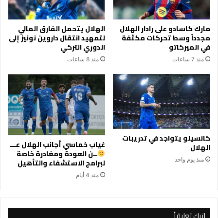
مارك كاسادو على رادار الهلال
الهلال يتحمل الفارق المالي
مجدداً وسط تحركات مكثفة
لتمهيد انتقال داروين نونيز إلى
في الميركاتو
الدوري التركي
منذ 7 ساعات
منذ 8 ساعات
كانسيلو يتواجد في تدريبات
غياب خماسي أجانب الهلال عـــ
الهلال
ــن العودة ومغادرة خاصة
منذ يوم واحد
لبرامج الاستشفاء والتأهيل
منذ 4 أيام
اترك تعليقاً