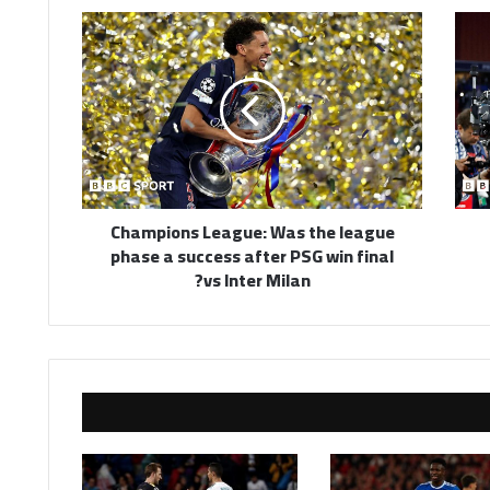
Champions
League:
Was
the
league
phase
a
success
after
Champions League: Was the league
PSG
phase a success after PSG win final
win
vs Inter Milan?
final
vs
Inter
Milan?