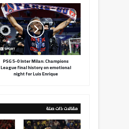
PSG
5-
0
Inter
Milan:
Champions
League
final
history
PSG 5-0 Inter Milan: Champions
on
League final history on emotional
emotional
night for Luis Enrique
night
for
Luis
Enrique
مقالات ذات صلة