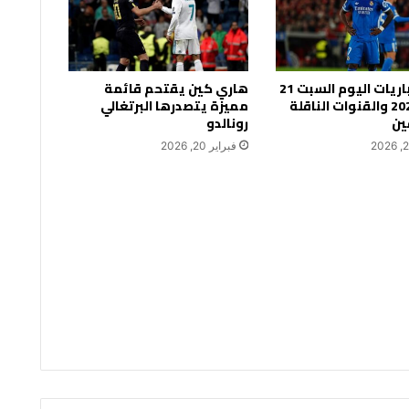
جدول مباريات اليوم السبت 21
هاري كين يقتحم قائمة
فبراير 2026 والقنوات الناقلة
مميزة يتصدرها البرتغالي
ين
رونالدو
فبراير 20, 2026