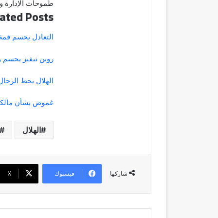
طموحات الإدارة وا
ated Posts
التعادل يحسم قمة
روبن نيفيز يحسم و
الهلال يحط الرحال
غموض بشأن مالكو
الهلال
فيسبوك
‫X
شاركها