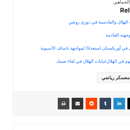
لجماهير.
Rel
 الهلال والقادسية في دوري روشن
جهته القادمة
 في أوزبكستان استعدادًا لمواجهة ناساف الآسيوية
م في الهلال
غيابات الهلال في لقاء ضمك
معسكر رياضي
لينكدإن
مشاركة عبر البريد
طباعة