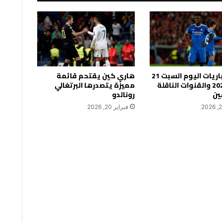
جدول مباريات اليوم السبت 21
هاري كين يقتحم قائمة
فبراير 2026 والقنوات الناقلة
مميزة يتصدرها البرتغالي
ين
رونالدو
فبراير 20, 2026