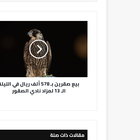
بيع
صقرين
بـ
578
ألف
ريال
في
الليلة
الـ
بيع صقرين بـ 578 ألف ريال في الليل
13
الـ 13 لمزاد نادي الصقور
لمزاد
نادي
الصقور
مقالات ذات صلة