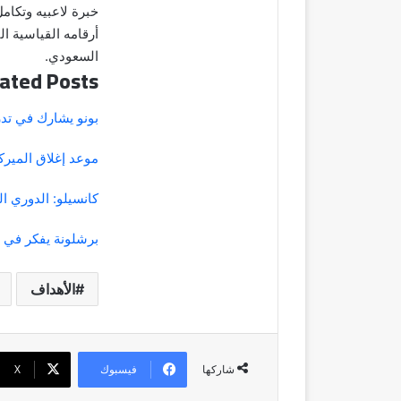
خبرة لاعبيه وتكامل
أرقامه القياسية ال
السعودي.
ated Posts
بونو يشارك في تدر
موعد إغلاق المير
كانسيلو: الدوري 
برشلونة يفكر في ل
الأهداف
فيسبوك
‫X
شاركها