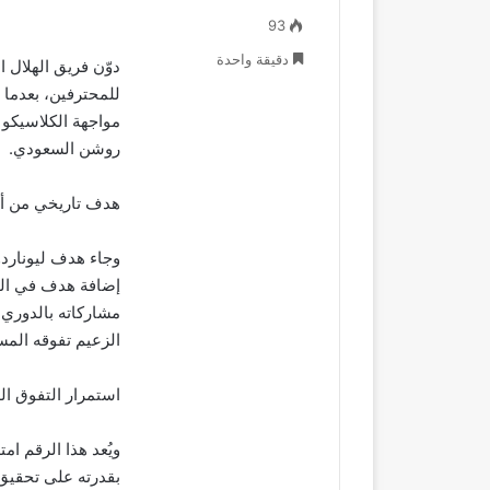
93
دقيقة واحدة
دوّن فريق الهلال ا
للمحترفين، بعدما س
مواجهة الكلاسيكو
روشن السعودي.
هدف تاريخي من أقد
وجاء هدف ليوناردو 
الزعيم تفوقه المس
استمرار التفوق ال
ويُعد هذا الرقم ام
بقدرته على تحقيق ا