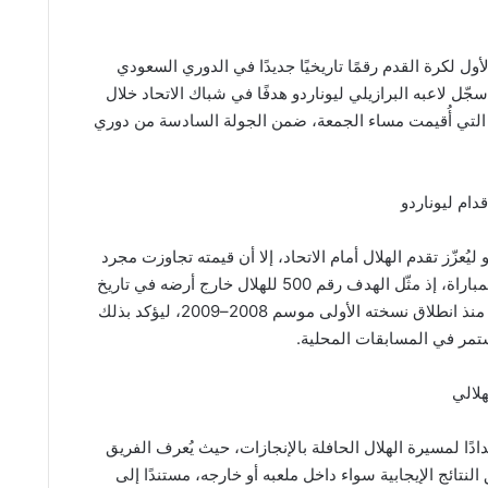
لأول لكرة القدم رقمًا تاريخيًا جديدًا في الدوري السعودي
جّل لاعبه البرازيلي ليوناردو هدفًا في شباك الاتحاد خلال
 التي أُقيمت مساء الجمعة، ضمن الجولة السادسة من دوري
ام ليوناردو
ليُعزّز تقدم الهلال أمام الاتحاد، إلا أن قيمته تجاوزت مجرد
إضافة هدف في المباراة، إذ مثّل الهدف رقم 500 للهلال خارج أرضه في تاريخ
مشاركاته بالدوري منذ انطلاق نسخته الأولى موسم 2008–2009، ليؤكد بذلك
تمر في المسابقات المحلية.
هلالي
تدادًا لمسيرة الهلال الحافلة بالإنجازات، حيث يُعرف الفريق
لنتائج الإيجابية سواء داخل ملعبه أو خارجه، مستندًا إلى