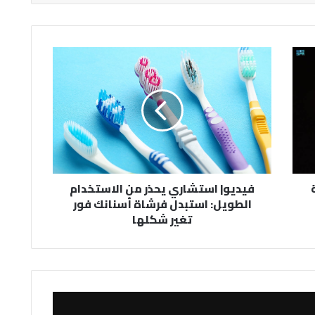
فيديو|
استشاري
يحذر
من
الاستخدام
الطويل:
استبدل
فرشاة
أسنانك
ة
فيديو| استشاري يحذر من الاستخدام
فور
الطويل: استبدل فرشاة أسنانك فور
تغير
تغير شكلها
شكلها