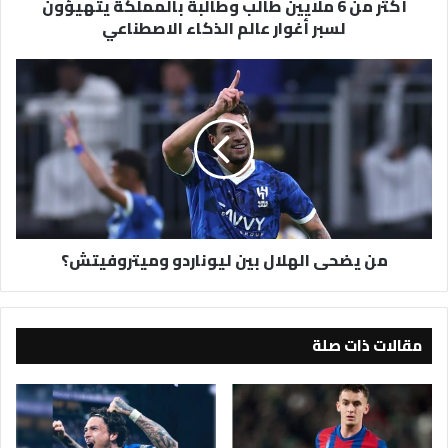
أكثر من 6 ملايين طالب وطالبة بالمملكة يتهيؤون
أغوار
لسبر أغوار عالم الذكاء الاصطناعي
عالم
الذكاء
الاصطناعي
من
يضحى
الهلال
بين
ليوناردو
وميتروفيتش؟
من يضحى الهلال بين ليوناردو وميتروفيتش؟
مقالات ذات صلة