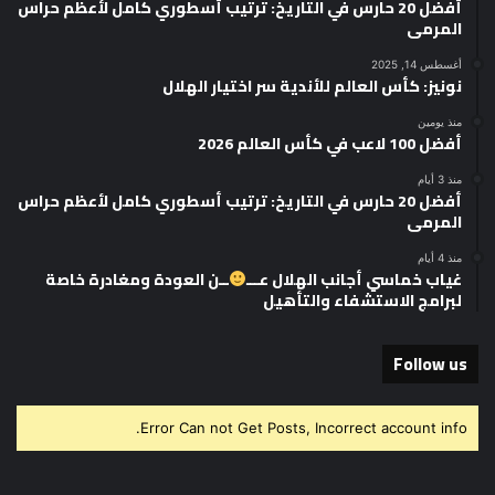
أفضل 20 حارس في التاريخ: ترتيب أسطوري كامل لأعظم حراس
المرمى
أغسطس 14, 2025
نونيز: كأس العالم للأندية سر اختيار الهلال
منذ يومين
أفضل 100 لاعب في كأس العالم 2026
منذ 3 أيام
أفضل 20 حارس في التاريخ: ترتيب أسطوري كامل لأعظم حراس
المرمى
منذ 4 أيام
غياب خماسي أجانب الهلال عـــ
ــن العودة ومغادرة خاصة
لبرامج الاستشفاء والتأهيل
Follow us
Error Can not Get Posts, Incorrect account info.