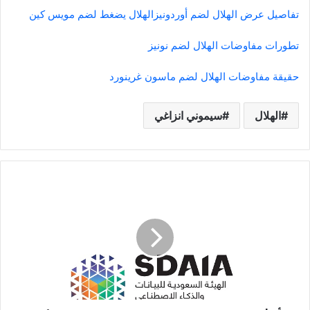
تفاصيل عرض الهلال لضم أوردونيز
الهلال يضغط لضم مويس كين
تطورات مفاوضات الهلال لضم نونيز
حقيقة مفاوضات الهلال لضم ماسون غرينورد
الهلال
سيموني انزاغي
أكثر
من
6
ملايين
طالب
وطالبة
بالمملكة
يتهيؤون
لسبر