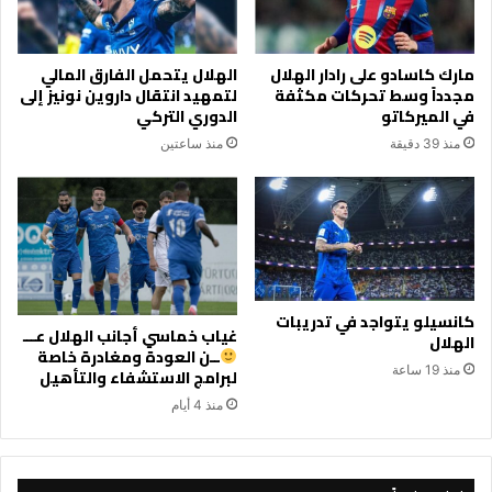
مارك كاسادو على رادار الهلال
الهلال يتحمل الفارق المالي
مجدداً وسط تحركات مكثفة
لتمهيد انتقال داروين نونيز إلى
في الميركاتو
الدوري التركي
منذ 39 دقيقة
منذ ساعتين
كانسيلو يتواجد في تدريبات
غياب خماسي أجانب الهلال عـــ
الهلال
ــن العودة ومغادرة خاصة
منذ 19 ساعة
لبرامج الاستشفاء والتأهيل
منذ 4 أيام