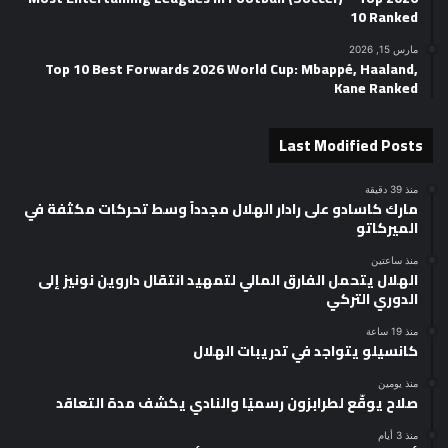
10 Ranked
مارس 15, 2026
Top 10 Best Forwards 2026 World Cup: Mbappé, Haaland,
Kane Ranked
Last Modified Posts
منذ 39 دقيقة
مارك كاسادو على رادار الهلال مجدداً وسط تحركات مكثفة في
الميركاتو
منذ ساعتين
الهلال يتحمل الفارق المالي لتمهيد انتقال داروين نونيز إلى
الدوري التركي
منذ 19 ساعة
كانسيلو يتواجد في تدريبات الهلال
منذ يومين
صلاح يوقّع لطرابزون رسميًا والنادي يكشف مدة التعاقد
منذ 3 أيام