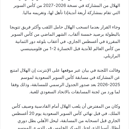
الهلال من المشاركة في نسخة 2026-2027 من كأس السوبر
التي تقام بمشاركة أربعة أنديةإذا تأهل لها، وتغريمه ماليا.
وجاء القرار بعدما انسحب الهلال‭‭ ‬‬حامل اللقب وأكثر فريق تتويجا
بالبطولة برصيد خمسة ألقاب، الشهر الماضي من كأس السوبر
المقررة في أغسطس الجاري، في أعقاب بلوغه دور الثمانية
من كأس العالم للأندية قبل الخسارة 2-1 من فلومينينسي
البرازيلي.
وقالت اللجنة في بيان عبر موقعها على الإنترنت إن الهلال امتنع
عن المشاركة في مسابقة كأس السوبر السعودية لموسم
2025-2026 بعد صدور الجدول الرسمي للمسابقة، وذلك وفقا
لما ورد من لجنة المسابقات بالاتحاد السعودي للعبة.
وكان من المفترض أن يلعب الهلال أمام القادسية وصيف كأس
الملك، في قبل نهائي كأس السوبر السعودية يوم 20 أغسطس
الجاري قبل انسحابه من المسابقة، ليحل الأهلي بطل دوري
أبطال آسيا الذي احتل المركز الخامس في الدوري الموسم