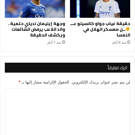
حقيقة غياب جواو كانسيلو عـــ
وجهة إيليمان ندياي حتمية..
ــن معسكر الهلال في
والد اللاعب يرفض الشائعات
النمسا
ويكشف الحقيقة
منذ 6 أيام
منذ 7 أيام
اترك تعليقاً
لن يتم نشر عنوان بريدك الإلكتروني.
الحقول الإلزامية مشار إليها بـ
*
ا
ل
ت
ع
ل