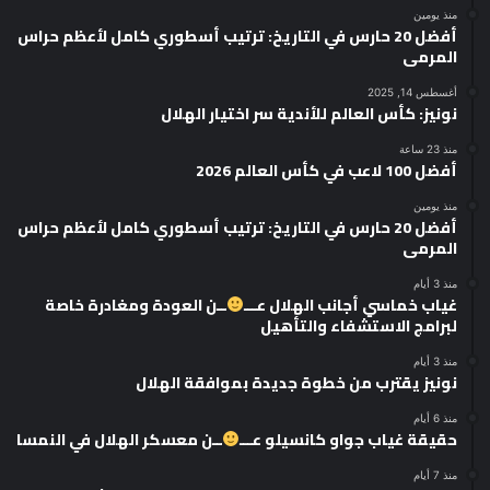
منذ يومين
أفضل 20 حارس في التاريخ: ترتيب أسطوري كامل لأعظم حراس
المرمى
أغسطس 14, 2025
نونيز: كأس العالم للأندية سر اختيار الهلال
منذ 23 ساعة
أفضل 100 لاعب في كأس العالم 2026
منذ يومين
أفضل 20 حارس في التاريخ: ترتيب أسطوري كامل لأعظم حراس
المرمى
منذ 3 أيام
غياب خماسي أجانب الهلال عـــ
ــن العودة ومغادرة خاصة
لبرامج الاستشفاء والتأهيل
منذ 3 أيام
نونيز يقترب من خطوة جديدة بموافقة الهلال
منذ 6 أيام
حقيقة غياب جواو كانسيلو عـــ
ــن معسكر الهلال في النمسا
منذ 7 أيام