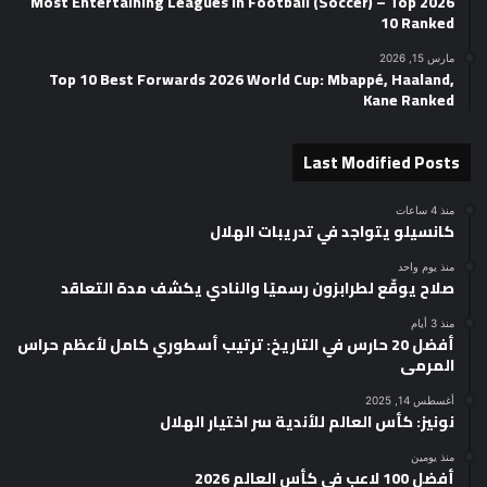
2026 Most Entertaining Leagues in Football (Soccer) – Top
10 Ranked
مارس 15, 2026
Top 10 Best Forwards 2026 World Cup: Mbappé, Haaland,
Kane Ranked
Last Modified Posts
منذ 4 ساعات
كانسيلو يتواجد في تدريبات الهلال
منذ يوم واحد
صلاح يوقّع لطرابزون رسميًا والنادي يكشف مدة التعاقد
منذ 3 أيام
أفضل 20 حارس في التاريخ: ترتيب أسطوري كامل لأعظم حراس
المرمى
أغسطس 14, 2025
نونيز: كأس العالم للأندية سر اختيار الهلال
منذ يومين
أفضل 100 لاعب في كأس العالم 2026