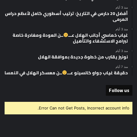
منذ 3 أيام
أفضل 20 حارس في التاريخ: ترتيب أسطوري كامل لأعظم حراس
المرمى
منذ 3 أيام
غياب خماسي أجانب الهلال عـــ
ــن العودة ومغادرة خاصة
لبرامج الاستشفاء والتأهيل
منذ 3 أيام
نونيز يقترب من خطوة جديدة بموافقة الهلال
منذ 7 أيام
حقيقة غياب جواو كانسيلو عـــ
ــن معسكر الهلال في النمسا
Follow us
Error Can not Get Posts, Incorrect account info.