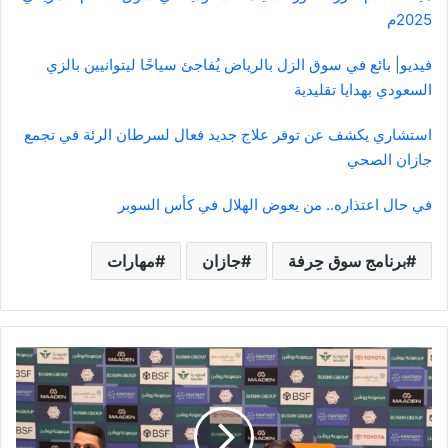
2025م
فيديو| بائع في سوق الزل بالرياض يُفاجئ سياحًا ليتوانيين بالزي
السعودي بهدايا تقليدية
استشاري يكشف عن توفر علاج جديد فعال لسرطان الرئة في تجمع
جازان الصحي
في حال اعتذاره.. من يعوض الهلال في كأس السوبر
برنامج سوق حِرفة
جازان
مهارات
كونسيساو:
ما
حدث
أمام
الهلال