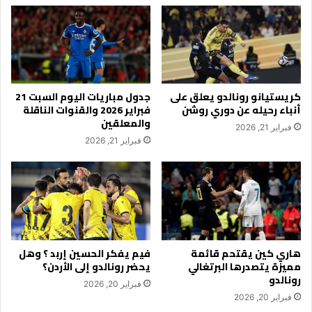
كريستيانو رونالدو يعلق على
جدول مباريات اليوم السبت 21
أنباء رحيله عن دوري روشن
فبراير 2026 والقنوات الناقلة
والمعلقين
فبراير 21, 2026
فبراير 21, 2026
هاري كين يقتحم قائمة
فيم يفكر الحسين إربد ؟ وهل
مميزة يتصدرها البرتغالي
يحضر رونالدو إلى الأردن؟
رونالدو
فبراير 20, 2026
فبراير 20, 2026