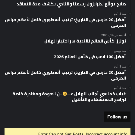
صلاح يوقّع لطرابزون رسميًا والنادي يكشف مدة التعاقد
منذ 3 أيام
أفضل 20 حارس في التاريخ: ترتيب أسطوري كامل لأعظم حراس
المرمى
أغسطس 14, 2025
نونيز: كأس العالم للأندية سر اختيار الهلال
منذ يومين
أفضل 100 لاعب في كأس العالم 2026
منذ 3 أيام
أفضل 20 حارس في التاريخ: ترتيب أسطوري كامل لأعظم حراس
المرمى
منذ 4 أيام
غياب خماسي أجانب الهلال عـــ
ــن العودة ومغادرة خاصة
لبرامج الاستشفاء والتأهيل
Follow us
Error Can not Get Posts, Incorrect account info.