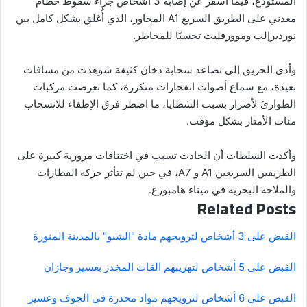
المستودع، فيما أسفر عن إصابة 3 أشخاص جراء سقوط حطام
معدني على الطريق السريع A1 المجاور، الذي أُغلق بشكل كامل بين
نورديرإلب وموورفليت تحسبًا للمخاطر.
وأدى الحريق إلى تصاعد سحابة دخان كثيفة شوهدت من مسافات
بعيدة، مع سماع أصوات انفجارات متكررة، كما تعرضت مركبات
الطوارئ لأضرار بسبب الشظايا، ما اضطر فرق الإطفاء للانسحاب
مئات الأمتار بشكل مؤقت.
وأكدت السلطات أن الحادث تسبب في اختناقات مرورية كبيرة على
الطريقين السريعين A1 و A7، في حين لم تتأثر حركة القطارات
والملاحة البحرية في ميناء هامبورغ.
Related Posts
القبض على 3 أشخاص لترويجهم مادة "الشبو" بالمدينة المنورة
القبض على 5 أشخاص لتهريبهم القات المخدر بعسير وجازان
القبض على 6 أشخاص لترويجهم مواد مخدرة في الجوف وعسير