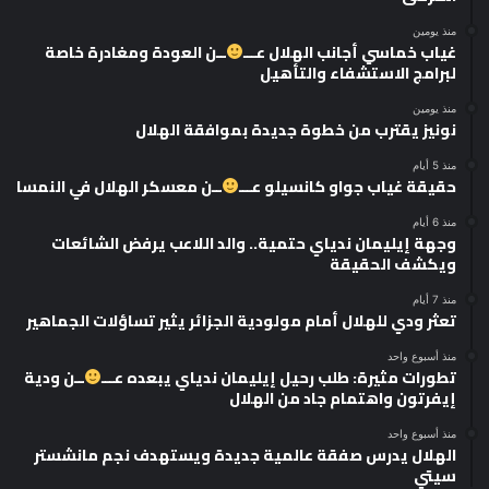
منذ يومين
غياب خماسي أجانب الهلال عـــ
ــن العودة ومغادرة خاصة
لبرامج الاستشفاء والتأهيل
منذ يومين
نونيز يقترب من خطوة جديدة بموافقة الهلال
منذ 5 أيام
حقيقة غياب جواو كانسيلو عـــ
ــن معسكر الهلال في النمسا
منذ 6 أيام
وجهة إيليمان ندياي حتمية.. والد اللاعب يرفض الشائعات
ويكشف الحقيقة
منذ 7 أيام
تعثر ودي للهلال أمام مولودية الجزائر يثير تساؤلات الجماهير
منذ أسبوع واحد
تطورات مثيرة: طلب رحيل إيليمان ندياي يبعده عـــ
ــن ودية
إيفرتون واهتمام جاد من الهلال
منذ أسبوع واحد
الهلال يدرس صفقة عالمية جديدة ويستهدف نجم مانشستر
سيتي