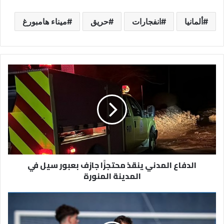
ألمانيا
انفجارات
حريق
ميناء هامبورغ
الدفاع
المدني
ينقذ
محتجزًا
جازف
بعبور
سيل
في
المدينة
الدفاع المدني ينقذ محتجزًا جازف بعبور سيل في
المنورة
المدينة المنورة
لاعب
شباب
برشلونة