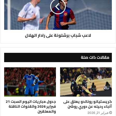
على
رادار
الهلال
لاعب شباب برشلونة على رادار الهلال
مقالات ذات صلة
كريستيانو رونالدو يعلق على
جدول مباريات اليوم السبت 21
أنباء رحيله عن دوري روشن
فبراير 2026 والقنوات الناقلة
والمعلقين
فبراير 21, 2026