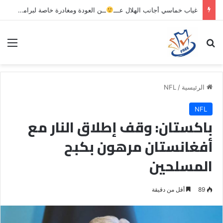
غياب خماسي أجانب الهلال عـــ
ــن العودة ومغادرة خاصة لبرامج الاستشفاء والتأهيل
بحث عن
الق
الرئيسية
/
NFL
NFL
باكستان: وقف إطلاق النار مع
أفغانستان مرهون بكبح
المسلحين
89
أقل من دقيقة