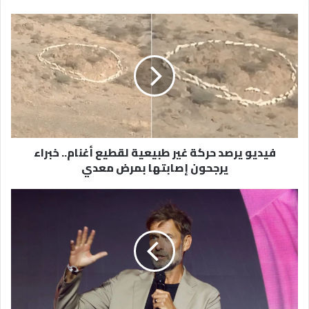
فيديو
يرصد
حركة
غير
طبيعية
لقطيع
أغنام..
خبراء
يرجحون
فيديو يرصد حركة غير طبيعية لقطيع أغنام.. خبراء
إصابتها
يرجحون إصابتها بمرض معدي
بمرض
معدي
يورغن
كلوب:
ألمانيا
ليست
مرشحة
للفوز
بكأس
العالم