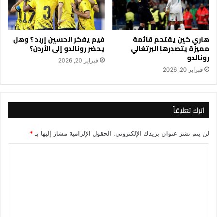
هاري كين يقتحم قائمة
فيم يفكر الحسين إربد ؟ وهل
مميزة يتصدرها البرتغالي
يحضر رونالدو إلى الأردن؟
رونالدو
فبراير 20, 2026
فبراير 20, 2026
اترك تعليقاً
لن يتم نشر عنوان بريدك الإلكتروني.
الحقول الإلزامية مشار إليها بـ
*
ا
ل
ت
ع
ل