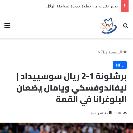
نونيز يقترب من خطوة جديدة بموافقة الهلال
بحث عن
الق
الرئيسية
/
NFL
NFL
برشلونة 1-2 ريال سوسييداد |
ليفاندوفسكي ويامال يضعان
البلوغرانا في القمة
108
دقيقة واحدة