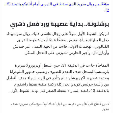
مؤقتًا من ريال مدريد الذي سقط في الديربي أمام أتلتيكو بنتيجة (5-
2).
برشلونة.. بداية عصيبة ورد فعل ذهبي
لم يكن الشوط الأول سهلاً على رجال هانسي فليك. ريال سوسييداد
دخل المباراة بجرأة، وفرض ضغطًا عاليًا أربك خطوط الفريق
الكتالوتي. الهجمات الأولى جاءت من الجهة اليمنى عبر جيديش
وأويارزابال، وأجبر الحارس تشيزني على التدخل المبكر.
المفاجأة جاءت في الدقيقة 31، حين استغل أودريوزولا تمريرة
بارينيتشيا ليسجل هدف التقدم للضيوف ويصيب جمهور البلوغرانا
بصدمة قصيرة. لكن برشلونة لم يتأخر في الرد، إذ جاء هدف التعادل
من رأسية جوليس كوندي بعد ركلة ركنية متقنة نفذها راشفورد
بالدقيقة 43، ليعيد المباراة لنقطة الصفر قبل نهاية الشوط الأول.
لامين احتاج الى أقل من دقيقة من أجل اهداء ليفاندوفسكي تمريرة هدف
الفوز