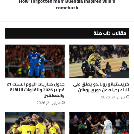
How 'forgotten man' Buendia inspired Villa's
comeback
مقالات ذات صلة
كريستيانو رونالدو يعلق على
جدول مباريات اليوم السبت 21
أنباء رحيله عن دوري روشن
فبراير 2026 والقنوات الناقلة
والمعلقين
فبراير 21, 2026
فبراير 21, 2026