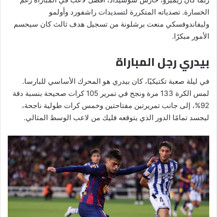
الخسارة. تصدياته المتكررة لتسديدات راشفورد وأولمو
وليفاندوفسكي منعت برشلونة من تسجيل هدف ثالث كان سيحسم
الأمور مبكرًا.
بيدري رجل المباراة
في ليلة صعبة تكتيكيًا، كان بيدري هو المحرك الأساسي للبارسا.
لمس الكرة 133 مرة ونجح في تمرير 105 كرات صحيحة بنسبة دقة
92%، إلى جانب تمريرتين مفتاحتين وخمس كرات طولية ناجحة،
ليجسد تمامًا الدور الذي يتوقعه فليك من لاعب الوسط المثالي.