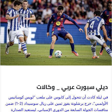
ديلي سبورت عربي _ وكالات
في ليلة كادت أن تتحول إلى كابوس على ملعب “لويس كومبانيس
الأولمبي”، خرج برشلونة بفوز ثمين على ريال سوسيداد (2-1) ضمن
منافسات الجولة السابعة من الدوري الإسباني، ليستعيد الصدارة