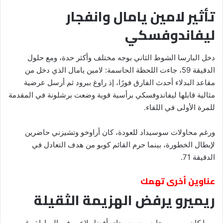
تأثير لامين يامال وانفجار
ليفاندوفسكي
دخل البارسا الشوط الثاني بوجه مختلف وأكثر حدة، ومع حلول
الدقيقة 59، جاءت اللحظة الحاسمة: لامين يامال الذي دخل من
مقاعد البدلاء أحدث الفارق فورًا، إذ راوغ ببرود ثم أرسل عرضية
مثالية قابلها ليفاندوفسكي برأسية قوية وضعت برشلونة في المقدمة
للمرة الأولى في اللقاء.
ورغم محاولات سوسيداد للعودة، كان أراوخو وتشيزني حاضرين
لإبطال الخطورة، بينما حرم القائم كوبو من هدف التعادل في
الدقيقة 71.
عناوين أخرى تهمك
ريميرو يرفض الهزيمة الثقيلة
ربما كان ريميرو، حارس سوسيداد، أفضل لاعب في المباراة رغم