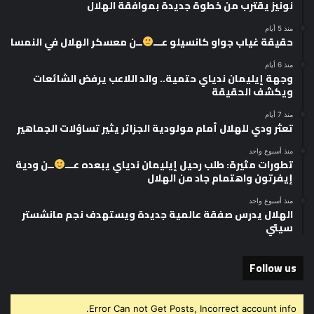
نونيز يقترب من خطوة جديدة بموافقة الهلال
منذ 5 أيام
حقيقة غياب جواو كانسيلو عـــ
ــن معسكر الهلال في النمسا
منذ 6 أيام
وجهة إيليمان ندياي حتمية.. والد اللاعب يرفض الشائعات
ويكشف الحقيقة
منذ 7 أيام
تعثر ودي للهلال أمام مولودية الجزائر يثير تساؤلات الجماهير
منذ أسبوع واحد
تطورات مثيرة: طلب رحيل إيليمان ندياي يبعده عـــ
ــن ودية
إيفرتون واهتمام جاد من الهلال
منذ أسبوع واحد
الهلال يدرس صفقة عالمية جديدة ويستهدف نجم مانشستر
سيتي
Follow us
Error Can not Get Posts, Incorrect account info.