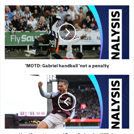
MOTD:
Gabriel
handball
'not
a
penalty'
MOTD: Gabriel handball 'not a penalty'
How
'forgotten
man'
Buendia
inspired
Villa's
comeback