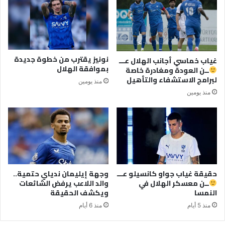
نونيز يقترب من خطوة جديدة
غياب خماسي أجانب الهلال عـــ
بموافقة الهلال
ــن العودة ومغادرة خاصة
لبرامج الاستشفاء والتأهيل
منذ يومين
منذ يومين
حقيقة غياب جواو كانسيلو عـــ
وجهة إيليمان ندياي حتمية..
ــن معسكر الهلال في
والد اللاعب يرفض الشائعات
النمسا
ويكشف الحقيقة
منذ 5 أيام
منذ 6 أيام