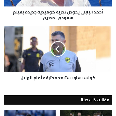
سعودي–
مصري
أحمد البابلي يخوض تجربة كوميدية جديدة بفيلم
سعودي–مصري
كونسيساو
يستبعد
محترفه
أمام
الهلال
كونسيساو يستبعد محترفه أمام الهلال
مقالات ذات صلة