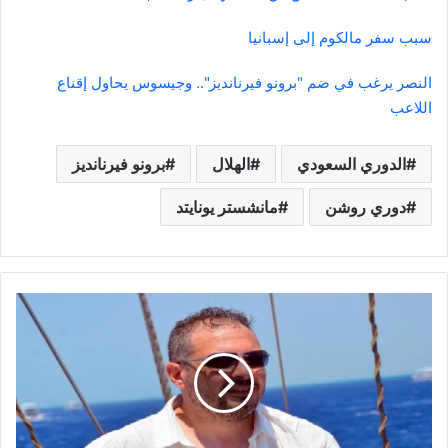
سبب سفر مالكوم إلى إسبانيا
النصر يرغب في ضم "برونو فيرنانديز".. وجيسوس يحاول إقناع
اللاعب
الدوري السعودي
الهلال
برونو فيرنانديز
دوري روشن
مانشستر يونايتد
أحمد
البابلي
يخوض
تجربة
كوميدية
جديدة
بفيلم