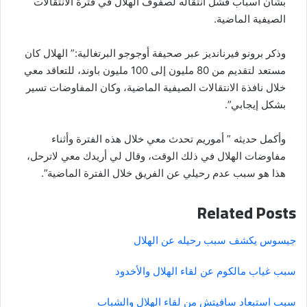
بشأن أسباب فشل انتقاله لصفوف الهلال في فترة الانتقالات
الصيفية الماضية.
وذكر برونو فيرنانديز عبر صحيفة أوجوجو البرتغالية:” الهلال كان
مستعد لتقديم من 80 مليون إلى 100 مليون باوند، للتعاقد معي
خلال نافذة الانتقالات الصيفية الماضية، وكان المفاوضات تسير
بشكل إيجابي”.
وأكمل حديثه ” أموريم تحدث معي خلال هذه الفترة وأثناء
مفاوضات الهلال في ذلك الوقت، وقال لي أريدك معي لاترحل،
هذا هو سبب عدم رحيلي عن الفريق خلال الفترة الماضية”.
Related Posts
جيسوس يكشف سبب رحيله عن الهلال
سبب غياب مالكوم عن لقاء الهلال والأخدود
سبب استبعاد سافيتش من لقاء الهلال والشباب