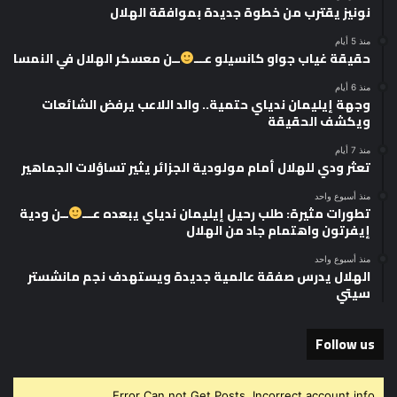
نونيز يقترب من خطوة جديدة بموافقة الهلال
منذ 5 أيام
حقيقة غياب جواو كانسيلو عـــ
ــن معسكر الهلال في النمسا
منذ 6 أيام
وجهة إيليمان ندياي حتمية.. والد اللاعب يرفض الشائعات
ويكشف الحقيقة
منذ 7 أيام
تعثر ودي للهلال أمام مولودية الجزائر يثير تساؤلات الجماهير
منذ أسبوع واحد
تطورات مثيرة: طلب رحيل إيليمان ندياي يبعده عـــ
ــن ودية
إيفرتون واهتمام جاد من الهلال
منذ أسبوع واحد
الهلال يدرس صفقة عالمية جديدة ويستهدف نجم مانشستر
سيتي
Follow us
Error Can not Get Posts, Incorrect account info.