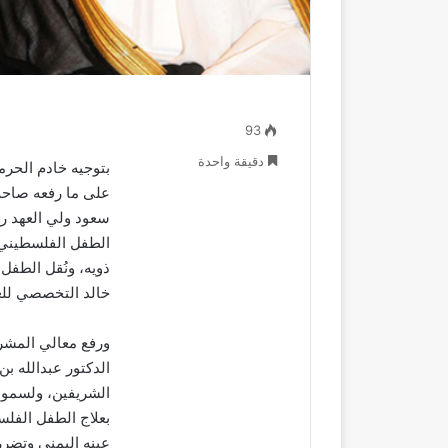
93
دقيقة واحدة
بتوجيه خادم الحرم
على ما رفعه صاحب
سعود ولي العهد ر
ذويه، ونُقل الطفل
خالد التخصصي للعي
ورفع معالي المشرف
الدكتور عبدالله بن
الشريفين، ولسمو و
بعلاج الطفل الفلس
عينه اليمنى وتضرر