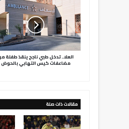
العلا..
تدخل
طبي
ناجح
ينقذ
طفلة
من
مضاعفات
كيس
العلا.. تدخل طبي ناجح ينقذ طفلة من
التهابي
مضاعفات كيس التهابي بالحوض
بالحوض
مقالات ذات صلة