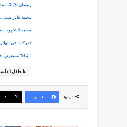
رمضان 2026.. محمد فراج يعود بعمل «أب ولكن»
محمد قادر ميتي ين
محمد الشلهوب يقود فر
تحركات في الهلال
"إثراء" تستعرض ج
الطفل الفلس
فيسبوك
‫X
شاركها