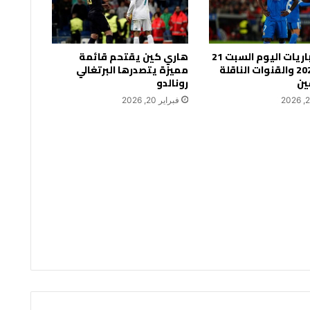
جدول مباريات اليوم السبت 21
هاري كين يقتحم قائمة
فبراير 2026 والقنوات الناقلة
مميزة يتصدرها البرتغالي
ين
رونالدو
فبراير 20, 2026