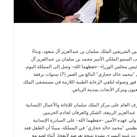
ين الشريفين الملك سلمان بن عبدالعزيز آل سعود، وبناءً
 السمو الملكي الأمير محمد بن سلمان بن عبدالعزيز آل
ئيس مجلس الوزراء -حفظهما الله- وصل إلى المملكة اليوم،
الطفل الفلسطيني “محمد خالد حجازي” البالغ من العمر (7) سنوات برفقة
 فور وصوله لتلقي الرعاية الطبية اللازمة في مستشفى الملك
ون ومركز الأبحاث بمدينة الرياض.
 العام على مركز الملك سلمان للإغاثة والأعمال الإنسانية
 عبدالعزيز الربيعة، الشكر والعرفان لخادم الحرمين
لي عهده الأمين -حفظهما الله- على المبادرة الإنسانية
طيني “محمد خالد حجازي” في المملكة، مبينًا أن الطفل فقد
ت عينه اليسرى بشدة نتيجة تعرضه لانفجار أثناء لعبه مع