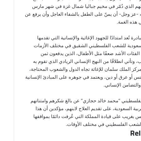
هم الذي دُمّر في مخيم جباليا شمال غزة في شهر مارس
له -عز وجل- أن يمنّ على الطفل بالشفاء العاجل وأن يرفع عن
هذه الغمة.
رة تُعد امتدادًا للجهود الإغاثية والإنسانية التي تقدمها
السعودية للشعب الفلسطيني الشقيق في مختلف الأزمات
لفئات الأشد ضعفًا مثل الأطفال، الذين يدفعون ثمن
وتأتي انطلاقًا من النهج الإنساني الريادي الذي تقوم به
ركز الملك سلمان للإغاثة تجاه الدول والشعوب المحتاجة،
جنس أو عرق أو دين، ويعتمد في جوهره على المبادئ الإنسانية
والتضامن الإنساني.
الفلسطيني “محمد خالد حجازي” عن بالغ شكرهم وامتنانهم
ربية السعودية، على تقديم العلاج لابنهم، مؤكدين أن هذا
 بغريب على قيادة المملكة التي عُرفت دائمًا بمواقفها
لشعب الفلسطيني في مختلف الأوقات.
Rel