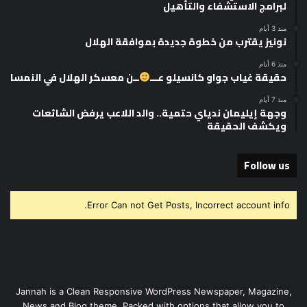
لبرامج الاستشفاء والتأهيل
منذ 3 أيام
نونيز يقترب من خطوة جديدة بموافقة الهلال
منذ 6 أيام
حقيقة غياب جواو كانسيلو عـــ
ــن معسكر الهلال في النمسا
منذ 7 أيام
وجهة إيليمان ندياي حتمية.. والد اللاعب يرفض الشائعات
ويكشف الحقيقة
Follow us
Error Can not Get Posts, Incorrect account info.
Jannah is a Clean Responsive WordPress Newspaper, Magazine,
News and Blog theme. Packed with options that allow you to