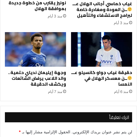
نونيز يقترب من خطوة جديدة
غياب خماسي أجانب الهلال عـــ
بموافقة الهلال
ــن العودة ومغادرة خاصة
لبرامج الاستشفاء والتأهيل
منذ 3 أيام
منذ 3 أيام
حقيقة غياب جواو كانسيلو عـــ
وجهة إيليمان ندياي حتمية..
ــن معسكر الهلال في
والد اللاعب يرفض الشائعات
النمسا
ويكشف الحقيقة
منذ 6 أيام
منذ 7 أيام
اترك تعليقاً
لن يتم نشر عنوان بريدك الإلكتروني.
الحقول الإلزامية مشار إليها بـ
*