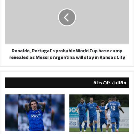
probable
World
Cup
base
camp
revealed
as
Ronaldo, Portugal's probable World Cup base camp
Messi's
revealed as Messi's Argentina will stay in Kansas City
Argentina
will
stay
in
مقالات ذات صلة
Kansas
City