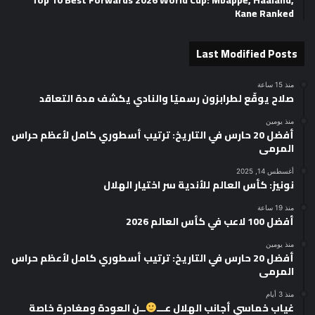
Kane Ranked
Last Modified Posts
منذ 15 ساعة
صلاح يوقّع لطرابزون رسميًا والنادي يكشف مدة التعاقد
منذ يومين
أفضل 20 حارس في التاريخ: ترتيب أسطوري كامل لأعظم حراس
المرمى
أغسطس 14, 2025
نونيز: كأس العالم للأندية سر اختيار الهلال
منذ 19 ساعة
أفضل 100 لاعب في كأس العالم 2026
منذ يومين
أفضل 20 حارس في التاريخ: ترتيب أسطوري كامل لأعظم حراس
المرمى
منذ 3 أيام
غياب خماسي أجانب الهلال عـــ
ــن العودة ومغادرة خاصة