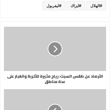
الهلال
ايزاك
ليفربول
الأرصاد
عن
طقس
السبت:
رياح
مثيرة
للأتربة
والغبار
على
الأرصاد عن طقس السبت: رياح مثيرة للأتربة والغبار على
عدة
عدة مناطق
مناطق
"بيئة
تبوك"
تعلن
عن