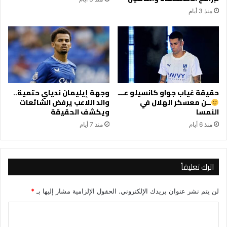
منذ 3 أيام
حقيقة غياب جواو كانسيلو عـــ
وجهة إيليمان ندياي حتمية..
ــن معسكر الهلال في
والد اللاعب يرفض الشائعات
النمسا
ويكشف الحقيقة
منذ 6 أيام
منذ 7 أيام
اترك تعليقاً
لن يتم نشر عنوان بريدك الإلكتروني.
الحقول الإلزامية مشار إليها بـ
*
ا
ل