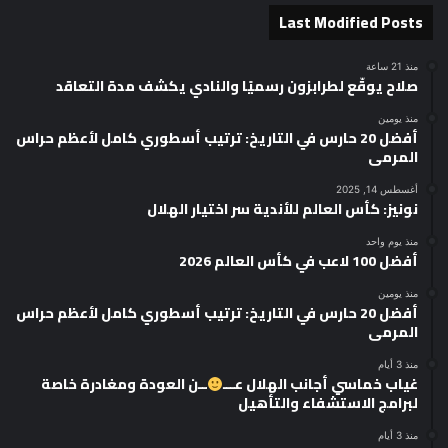
Last Modified Posts
منذ 21 ساعة
صلاح يوقّع لطرابزون رسميًا والنادي يكشف مدة التعاقد
منذ يومين
أفضل 20 حارس في التاريخ: ترتيب أسطوري كامل لأعظم حراس
المرمى
أغسطس 14, 2025
نونيز: كأس العالم للأندية سر اختيار الهلال
منذ يوم واحد
أفضل 100 لاعب في كأس العالم 2026
منذ يومين
أفضل 20 حارس في التاريخ: ترتيب أسطوري كامل لأعظم حراس
المرمى
منذ 3 أيام
غياب خماسي أجانب الهلال عـــ
ــن العودة ومغادرة خاصة
لبرامج الاستشفاء والتأهيل
منذ 3 أيام