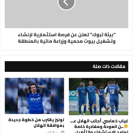
فرصة
استثمارية
لإنشاء
وتشغيل
بيوت
"بيئة تبوك" تعلن عن فرصة استثمارية لإنشاء
محمية
وتشغيل بيوت محمية وزراعة مائية بالمنطقة
وزراعة
مائية
بالمنطقة
مقالات ذات صلة
نونيز يقترب من خطوة جديدة
غياب خماسي أجانب الهلال عـــ
بموافقة الهلال
ــن العودة ومغادرة خاصة
لبرامج الاستشفاء والتأهيل
منذ 3 أيام