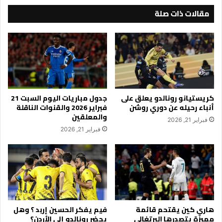
مقالات ذات صلة
كريستيانو رونالدو يعلق على
جدول مباريات اليوم السبت 21
أنباء رحيله عن دوري روشن
فبراير 2026 والقنوات الناقلة
والمعلقين
فبراير 21, 2026
فبراير 21, 2026
هاري كين يقتحم قائمة
فيم يفكر الحسين إربد ؟ وهل
مميزة يتصدرها البرتغالي
يحضر رونالدو إلى الأردن؟