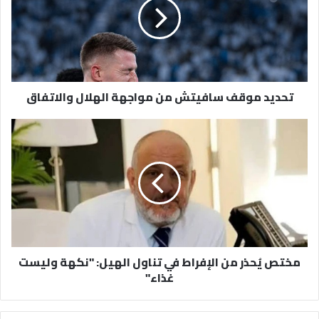
من
مواجهة
الهلال
والاتفاق
تحديد موقف سافيتش من مواجهة الهلال والاتفاق
مختص
يُحذر
من
الإفراط
في
تناول
الهيل:
"نكهة
وليست
مختص يُحذر من الإفراط في تناول الهيل: "نكهة وليست
غذاء"
غذاء"