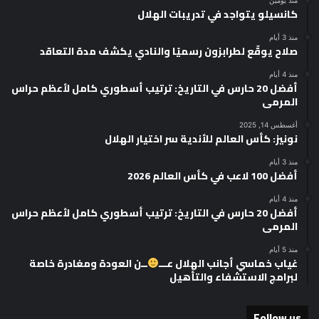
منذ يومين
كانسيلو يتواجد في تدريبات الهلال
منذ 3 أيام
صلاح يوقّع لطرابزون رسميًا والنادي يكشف مدة التعاقد
منذ 4 أيام
أفضل 20 حارس في التاريخ: ترتيب أسطوري كامل لأعظم حراس
المرمى
أغسطس 14, 2025
نونيز: كأس العالم للأندية سر اختيار الهلال
منذ 3 أيام
أفضل 100 لاعب في كأس العالم 2026
منذ 4 أيام
أفضل 20 حارس في التاريخ: ترتيب أسطوري كامل لأعظم حراس
المرمى
منذ 5 أيام
غياب خماسي أجانب الهلال عـــ
ــن العودة ومغادرة خاصة
لبرامج الاستشفاء والتأهيل
Follow us