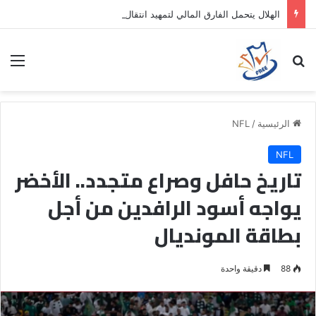
الهلال يتحمل الفارق المالي لتمهيد انتقال داروين نونيز إلى الدوري التركي
بحث عن
الق
الرئيسية
/
NFL
NFL
تاريخ حافل وصراع متجدد.. الأخضر
يواجه أسود الرافدين من أجل
بطاقة المونديال
88
دقيقة واحدة