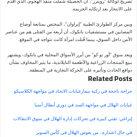
تصريح لوكالة “رويترز”، أن الحصيلة شملت منفذ الهجوم، الذي أقدم
على الانتحار بعد ارتكابه الجريمة.
وبين مركز الطوارئ الطبية “إيراوان”، المختص بمتابعة أوضاع
المصابين في مستشفيات بانكوك، أن أربعة من القتلى هم من عناصر
الأمن داخل السوق، بينما قُتلت امرأة كانت تتواجد في الموقع.
ويعد سوق “أور تو كو” من أبرز الأسواق المحلية في بانكوك، ويشتهر
ببيع المنتجات الزراعية والأطعمة التايلاندية، ما يثير المخاوف بشأن
دوافع الحادث وتأثيره على الحركة التجارية في المنطقة.
Related Posts
جراحة ناجحة في ركبة نيمار
غيابات الاتحاد في مواجهة الكلاسيكو
غيابات الهلال في مواجهة السد في دوري أبطال أسيا
إنزاغي: ثقتي كبيرة في تحركات إدارة الهلال في سوق الانتقالات
في حال اعتذاره.. من يعوض الهلال في كأس السوبر