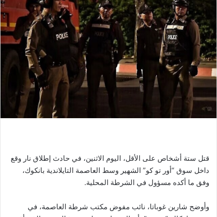
قتل ستة أشخاص على الأقل، اليوم الاثنين، في حادث إطلاق نار وقع
داخل سوق “أور تو كو” الشهير وسط العاصمة التايلاندية بانكوك،
وفق ما أكده مسؤول في الشرطة المحلية.
وأوضح شارين غوباتا، نائب مفوض مكتب شرطة العاصمة، في