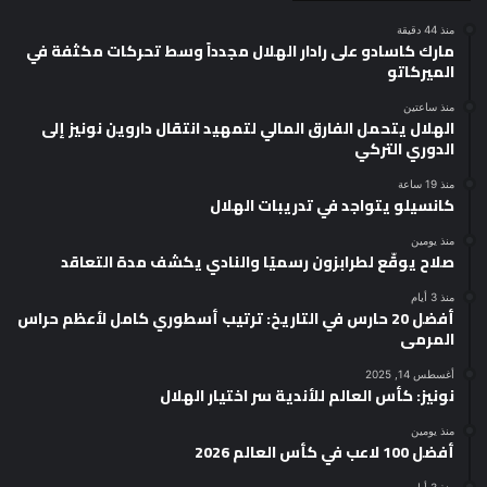
منذ 44 دقيقة
مارك كاسادو على رادار الهلال مجدداً وسط تحركات مكثفة في
الميركاتو
منذ ساعتين
الهلال يتحمل الفارق المالي لتمهيد انتقال داروين نونيز إلى
الدوري التركي
منذ 19 ساعة
كانسيلو يتواجد في تدريبات الهلال
منذ يومين
صلاح يوقّع لطرابزون رسميًا والنادي يكشف مدة التعاقد
منذ 3 أيام
أفضل 20 حارس في التاريخ: ترتيب أسطوري كامل لأعظم حراس
المرمى
أغسطس 14, 2025
نونيز: كأس العالم للأندية سر اختيار الهلال
منذ يومين
أفضل 100 لاعب في كأس العالم 2026