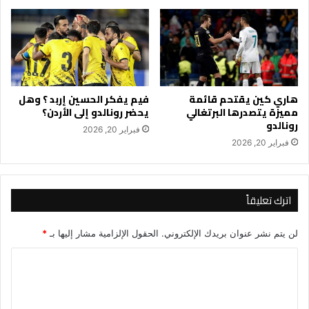
هاري كين يقتحم قائمة
فيم يفكر الحسين إربد ؟ وهل
مميزة يتصدرها البرتغالي
يحضر رونالدو إلى الأردن؟
رونالدو
فبراير 20, 2026
فبراير 20, 2026
اترك تعليقاً
لن يتم نشر عنوان بريدك الإلكتروني.
الحقول الإلزامية مشار إليها بـ
*
ا
ل
ت