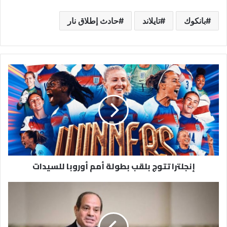
بانكوك
تايلاند
حادث إطلاق نار
إنجلترا
تتوج
بلقب
بطولة
أمم
أوروبا
للسيدات
إنجلترا تتوج بلقب بطولة أمم أوروبا للسيدات
السيسي
يوجه
نداء
إلى