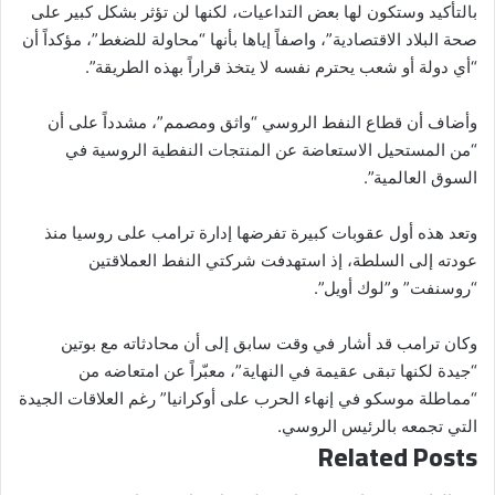
بالتأكيد وستكون لها بعض التداعيات، لكنها لن تؤثر بشكل كبير على
صحة البلاد الاقتصادية”، واصفاً إياها بأنها “محاولة للضغط”، مؤكداً أن
“أي دولة أو شعب يحترم نفسه لا يتخذ قراراً بهذه الطريقة”.
وأضاف أن قطاع النفط الروسي “واثق ومصمم”، مشدداً على أن
“من المستحيل الاستعاضة عن المنتجات النفطية الروسية في
السوق العالمية”.
وتعد هذه أول عقوبات كبيرة تفرضها إدارة ترامب على روسيا منذ
عودته إلى السلطة، إذ استهدفت شركتي النفط العملاقتين
“روسنفت” و”لوك أويل”.
وكان ترامب قد أشار في وقت سابق إلى أن محادثاته مع بوتين
“جيدة لكنها تبقى عقيمة في النهاية”، معبّراً عن امتعاضه من
“مماطلة موسكو في إنهاء الحرب على أوكرانيا” رغم العلاقات الجيدة
التي تجمعه بالرئيس الروسي.
Related Posts