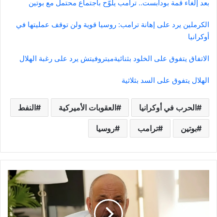
بعد إلغاء قمة بودابست.. ترامب يلوّح باجتماع محتمل مع بوتين
الكرملين يرد على إهانة ترامب: روسيا قوية ولن توقف عمليتها في
أوكرانيا
الاتفاق يتفوق على الخلود بثنائية
ميتروفيتش يرد على رغبة الهلال
الهلال يتفوق على السد بثلاثية
الحرب في أوكرانيا
العقوبات الأميركية
النفط
بوتين
ترامب
روسيا
الخضيري:
"كاندي
بيلز"
مكمل
طبيعي