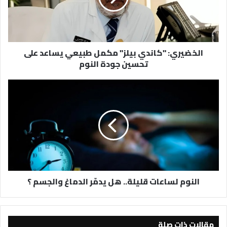
يساعد
على
تحسين
جودة
الخضيري: "كاندي بيلز" مكمل طبيعي يساعد على
النوم
تحسين جودة النوم
النوم
لساعات
قليلة..
هل
يدمّر
الدماغ
والجسم
؟
النوم لساعات قليلة.. هل يدمّر الدماغ والجسم ؟
مقالات ذات صلة