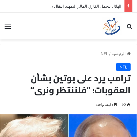
الهلال يتحمل الفارق المالي لتمهيد انتقال داروين نونيز إلى الدوري التركي
بحث عن
الق
الرئيسية
/
NFL
NFL
ترامب يرد على بوتين بشأن
العقوبات: “فلننتظر ونرى”
90
دقيقة واحدة