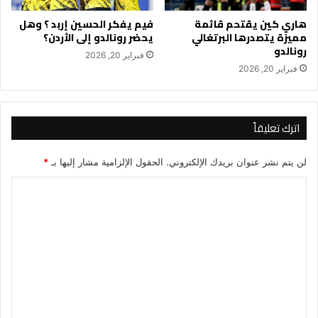
هاري كين يقتحم قائمة
فيم يفكر الحسين إربد ؟ وهل
مميزة يتصدرها البرتغالي
يحضر رونالدو إلى الأردن؟
رونالدو
فبراير 20, 2026
فبراير 20, 2026
اترك تعليقاً
لن يتم نشر عنوان بريدك الإلكتروني.
الحقول الإلزامية مشار إليها بـ
*
ا
ل
ت
ع
ل
ي
ق