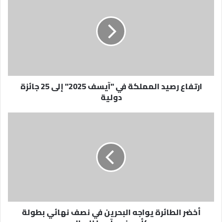
رصيد
المملكة
في
"آيسف
2025"
إلى
25
جائزة
ارتفاع رصيد المملكة في "آيسف 2025" إلى 25 جائزة
دولية
دولية
أخضر
الطائرة
يواجه
البحرين
في
نصف
نهائي
بطولة
كأس
أخضر الطائرة يواجه البحرين في نصف نهائي بطولة
غرب
آسيا