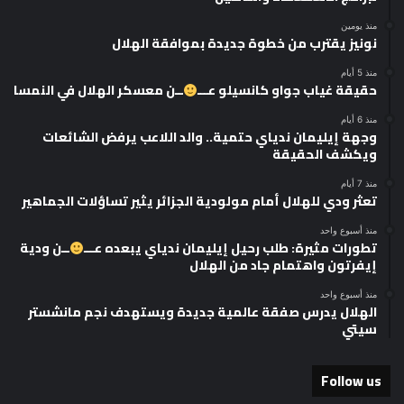
منذ يومين
نونيز يقترب من خطوة جديدة بموافقة الهلال
منذ 5 أيام
حقيقة غياب جواو كانسيلو عـــ
ــن معسكر الهلال في النمسا
منذ 6 أيام
وجهة إيليمان ندياي حتمية.. والد اللاعب يرفض الشائعات
ويكشف الحقيقة
منذ 7 أيام
تعثر ودي للهلال أمام مولودية الجزائر يثير تساؤلات الجماهير
منذ أسبوع واحد
تطورات مثيرة: طلب رحيل إيليمان ندياي يبعده عـــ
ــن ودية
إيفرتون واهتمام جاد من الهلال
منذ أسبوع واحد
الهلال يدرس صفقة عالمية جديدة ويستهدف نجم مانشستر
سيتي
Follow us