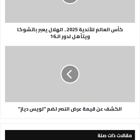
يعبر
باتشوكا
ويتأهل
لدور
كأس العالم للأندية 2025.. الهلال يعبر باتشوكا
الـ16
ويتأهل لدور الـ16
الكشف
عن
قيمة
عرض
النصر
لضم
"لويس
دياز"
الكشف عن قيمة عرض النصر لضم "لويس دياز"
مقالات ذات صلة