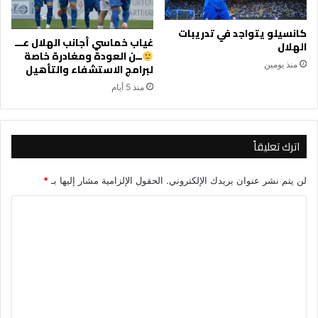
كانسيلو يتواجد في تدريبات
غياب خماسي أجانب الهلال عـــ
الهلال
ــن العودة ومغادرة خاصة
منذ يومين
لبرامج الاستشفاء والتأهيل
منذ 5 أيام
اترك تعليقاً
لن يتم نشر عنوان بريدك الإلكتروني.
الحقول الإلزامية مشار إليها بـ
*
ا
ل
ت
ع
ل
ي