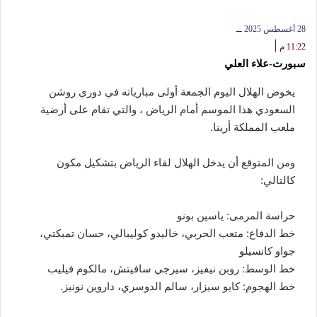
28 أغسطس 2025
ــ
|
11:22 م
سبورت-علاء العلي
يخوض الهلال اليوم الجمعة أولى مبارياته في دوري روشن
السعودي هذا الموسم أمام الرياض ، والتي تقام على أرضية
ملعب المملكة أرينا.
ومن المتوقع أن يدخل الهلال لقاء الرياض بتشكيل مكون
كالتالي:
حراسة المرمى: ياسين بونو
خط الدفاع: متعب الحربي، خاليدو كوليبالي، حسان تمبكتي،
جواو كانسيلو
خط الوسط: روبن نيفيز، سيرجي سافيتش، مالكوم فيليب
خط الهجوم: كايو سيزار، سالم الدوسري، داروين نونيز.