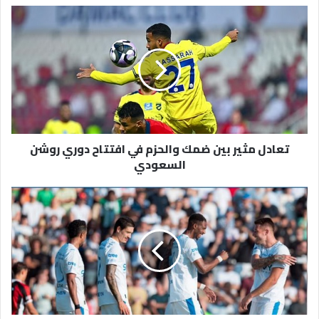
تعادل
مثير
بين
ضمك
والحزم
في
افتتاح
دوري
روشن
تعادل مثير بين ضمك والحزم في افتتاح دوري روشن
السعودي
السعودي
غيابات
عديدة..تعرف
على
أجانب
الهلال
أمام
الرياض