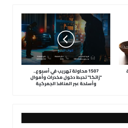
1507
محاولة
تهريب
في
أسبوع..
"زاتكا"
تحبط
دخول
مخدرات
1507 محاولة تهريب في أسبوع..
وأموال
"زاتكا" تحبط دخول مخدرات وأموال
وأسلحة
وأسلحة عبر المنافذ الجمركية
عبر
المنافذ
الجمركية