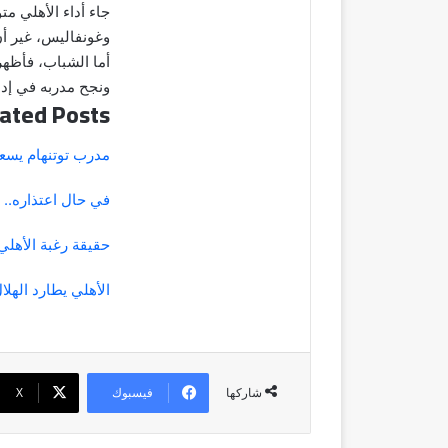
جاء أداء الأهلي م
وغونفاليس، غير أن
أما الشباب، فأظهر
ونجح مدربه في إدا
ated Posts
مدرب توتنهام يسعى
في حال اعتذاره..
حقيقة رغبة الأهل
الأهلي يطارد الهلا
فيسبوك
‫X
شاركها