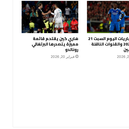
جدول مباريات اليوم السبت 21
هاري كين يقتحم قائمة
فبراير 2026 والقنوات الناقلة
مميزة يتصدرها البرتغالي
ين
رونالدو
فبراير 20, 2026