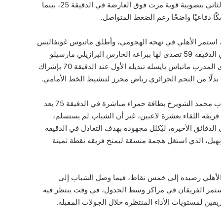
أن يضيف الهدف الثاني بتصويبة قوية مرت فوق العارضة في الدقيقة 25، بينما
ًا دفاعيًا واضحًا رغم الضغط المتواصل.
 استمر الأهلي في نهجه الهجومي، وأطلق ماتيوس غونفاليس
تسديدة خطيرة في الدقيقة 59 تصدى لها ببراعة الحارس البرازيلي مارسيلو
جروهي، فيما أجرى المدرب ماتياس يايسله تبديله الأول عند الدقيقة 70 بإشراك
بدلًا من النجم الجزائري رياض محرز لتنشيط الخط الأمامي.
وتلقى لاعب الشباب محمد الشويرخ بطاقة حمراء مباشرة في الدقيقة 75 بعد
ريقه اللقاء بعشرة لاعبين، غير أن الشباب لم يستسلم،
الدقائق الأخيرة، ليُكلل مجهوده بهدف التعادل في الدقيقة
ونهيل، الذي استغل هجمة منسقة ليمنح فريقه نقطة ثمينة
ع الأهلي رصيده إلى خمس نقاط، فيما وصل الشباب إلى
يستمر الفريقان في مراكز وسط الجدول، في وقت ينتظر فيه
يقين لمستويات الأداء المنتظرة خلال الجولات المقبلة.