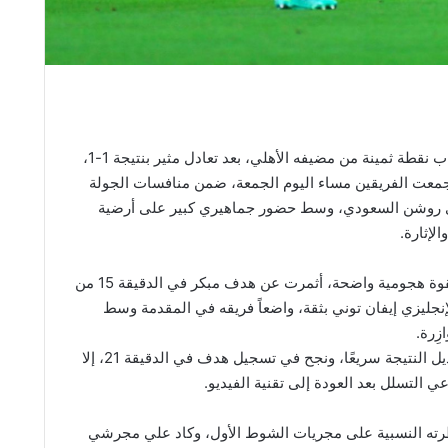
اقتَنص فريق الشباب نقطة ثمينة من مضيفه الأهلي، بعد تعادل مثير بنتيجة 1-1،
 جمعت الفريقين مساء اليوم الجمعة، ضمن منافسات الجولة
 روشن السعودي، وسط حضور جماهيري كبير على أرضية
لإثارة.
بدأ الأهلي اللقاء بقوة هجومية واضحة، أثمرت عن هدف مبكر في الدقيقة 15 من
لإنجليزي إيفان توني بثقة، واضعاً فريقه في المقدمة وسط
زِرة.
وحاول الشباب تعديل النتيجة سريعًا، ونجح في تسجيل هدف في الدقيقة 21، إلا
عي التسلل بعد العودة إلى تقنية الفيديو.
ته النسبية على مجريات الشوط الأول، وكاد علي مجرشي