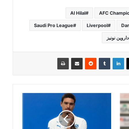
Al Hilal
AFC Champio
Saudi Pro League
Liverpool
Da
داروين نونيز
لينكدإن
مشاركة عبر البريد
طباعة
الاتحاد
ينضم
لسباق
داروين
نونيز