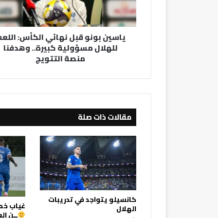
للهلال
مسؤولية
كبيرة..
ياسين بونو قبل نهائي الكأس: اللع
وهدفنا
للهلال مسؤولية كبيرة.. وهدفنا
منصة
منصة التتويج
التتويج
مقالات ذات صلة
كانسيلو يتواجد في تدريبات
غياب خما
الهلال
ــن ال