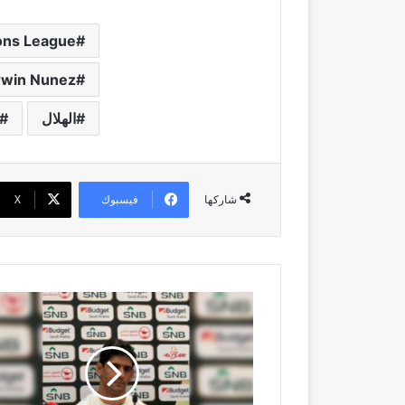
ns League
rwin Nunez
الهلال
فيسبوك
‫X
شاركها
ياسين
بونو
قبل
نهائي
الكأس:
اللعب