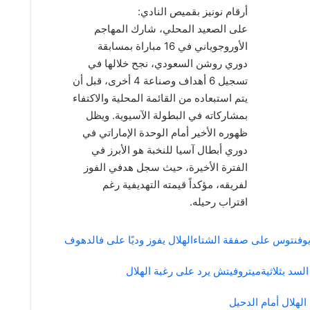
أرقام نونيز بقميص النادي:
على الصعيد المحلي، شارك المهاجم
الأوروجوياني في 16 مباراة بمسابقة
دوري روشن السعودي، نجح خلالها في
تسجيل 6 أهداف وصناعة 4 أخرى، قبل أن
يتم استبعاده من القائمة المحلية والاكتفاء
بمشاركاته في البطولة الآسيوية. ويظل
ظهوره الأخير أمام الوحدة الإماراتي في
دوري أبطال آسيا للنخبة هو الأبرز في
الفترة الأخيرة، حيث سجل هدفي الفوز
لفريقه، مؤكداً قيمته التهديفية رغم
اقتراب رحيله.
ويوفنتوس على صفقة الشتاء
الهلال يفوز وديًا على فالدهوف
لسد بثلاثية
ميتروفيتش يرد على رغبة الهلال
لهلال أمام الدحيل