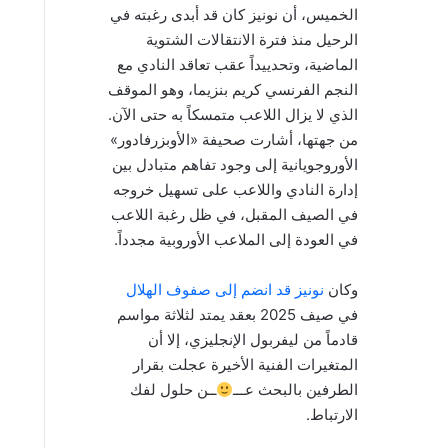
الخميس، أن نونيز كان قد أبدى رغبته في
الرحيل منذ فترة الانتقالات الشتوية
الماضية، وتحدييداً عقب تعاقد النادي مع
النجم الفرنسي كريم بنزيما، وهو الموقف
الذي لا يزال اللاعب متمسكاً به حتى الآن.
من جهتها، أشارت صحيفة «الأوبزرفادور»
الأوروجويانية إلى وجود تفاهم متبادل بين
إدارة النادي واللاعب على تسهيل خروجه
في الصيف المقبل، في ظل رغبة اللاعب
في العودة إلى الملاعب الأوروبية مجدداً.
وكان
نونيز قد انضم إلى صفوف الهلال
في صيف 2025 بعقد يمتد لثلاثة مواسم
قادماً من ليفربول الإنجليزي، إلا أن
المتغيرات الفنية الأخيرة عجلت بقرار
الطرفين بالبحث عـــ
ــن حلول لفك
الارتباط.