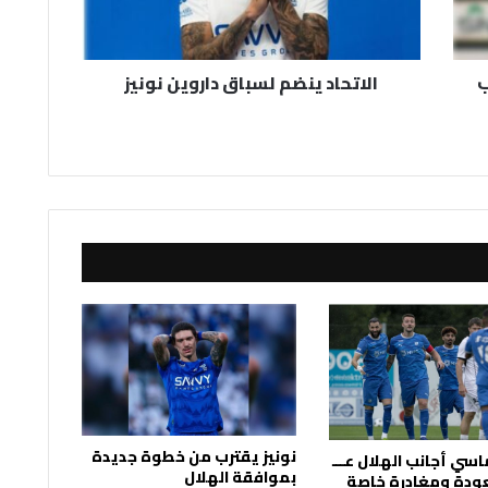
ب
الاتحاد ينضم لسباق داروين نونيز
نونيز يقترب من خطوة جديدة
سي أجانب الهلال عـــ
بموافقة الهلال
عودة ومغادرة خاصة