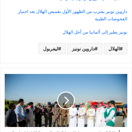
داروين نونيز يقترب من الظهور الأول بقميص الهلال بعد اجتياز
الفحوصات الطبية
نونيز يطير إلى ألمانيا من أجل الهلال
الهلال
داروين نونيز
ليفربول
أمانة
تبوك
وعدد
من
الجهات
الحكومية
تنفذ
فرضية
للاستجابة