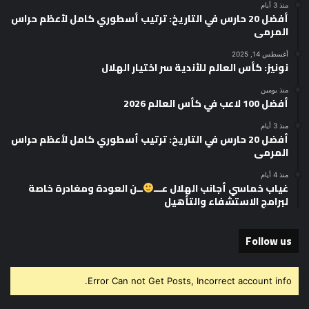
منذ 3 أيام
أفضل 20 حارس في التاريخ: ترتيب أسطوري كامل لأعظم حراس
المرمى
أغسطس 14, 2025
نونيز: كأس العالم للأندية سر اختيار الهلال
منذ يومين
أفضل 100 لاعب في كأس العالم 2026
منذ 3 أيام
أفضل 20 حارس في التاريخ: ترتيب أسطوري كامل لأعظم حراس
المرمى
منذ 4 أيام
غياب خماسي أجانب الهلال عـــ
ــن العودة ومغادرة خاصة
لبرامج الاستشفاء والتأهيل
Follow us
Error Can not Get Posts, Incorrect account info.