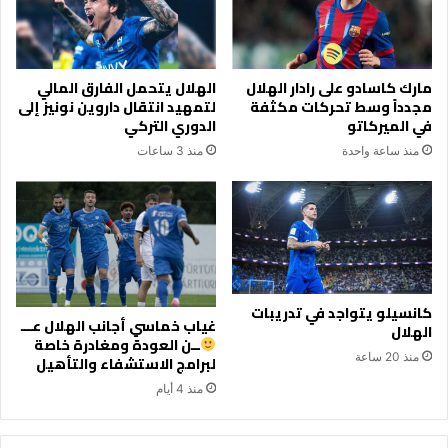
مارك كاسادو على رادار الهلال
الهلال يتحمل الفارق المالي
مجدداً وسط تحركات مكثفة
لتمهيد انتقال داروين نونيز إلى
في الميركاتو
الدوري التركي
منذ ساعة واحدة
منذ 3 ساعات
كانسيلو يتواجد في تدريبات
غياب خماسي أجانب الهلال عـــ
الهلال
ــن العودة ومغادرة خاصة
منذ 20 ساعة
لبرامج الاستشفاء والتأهيل
منذ 4 أيام