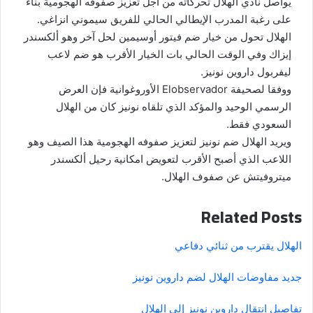
يواصل نادي الهلال تحركاته من أجل تعزيز صفوفه الهجومية بناء
على رغبة المدرب الإيطالي الحالي للفريق سيموني انزاغي.
الهلال تحول من خيار ضم فيتور أوسيمين لحل آخر وهو ألكسندر
إيزاك وفي الوقت الحالي بات الخيار الأقرب هو ضم لاعب
ليفربول داروين نونيز.
ووفقا لصحيفة Elobservador الأوروغوانية فإن العرض
الرسمي الوحيد والمؤكد الذي تلقاه نونيز كان من الهلال
السعودي فقط.
ويريد الهلال ضم نونيز لتعزيز صفوفه الهجومية هذا الصيف وهو
اللاعب الذي أصبح الأقرب لتعويض امكانية رحيل ألكسندر
ميتروفيتش عن صفوف الهلال.
Related Posts
الهلال يقترب من ثنائي دفاعي
جديد مفاوضات الهلال لضم داروين نونيز
تفاصيل انتقال داروين نونيز إلى الهلال