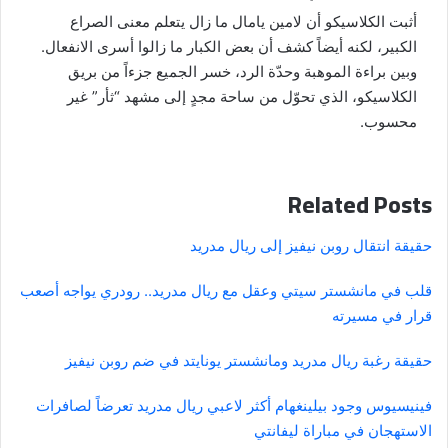
أثبت الكلاسيكو أن لامين يامال ما زال يتعلم معنى الصراع
الكبير، لكنه أيضاً كشف أن بعض الكبار ما زالوا أسرى الانفعال.
وبين براءة الموهبة وحدّة الرد، خسر الجميع جزءاً من بريق
الكلاسيكو، الذي تحوّل من ساحة مجدٍ إلى مشهد “ثأر” غير
محسوب.
Related Posts
حقيقة انتقال روبن نيفيز إلى ريال مدريد
قلب في مانشستر سيتي وعقل مع ريال مدريد.. رودري يواجه أصعب
قرار في مسيرته
حقيقة رغبة ريال مدريد ومانشستر يونايتد في ضم روبن نيفيز
فينيسيوس وجود بيلينغهام أكثر لاعبي ريال مدريد تعرضاً لصافرات
الاستهجان في مباراة ليفانتي