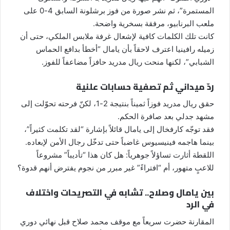
المستمرة”، ثم نشر صورة من فوز برشلونة السابق 4-0 على
ملعب البرنابيو، مرفقة بسخرية واضحة.
كانت تلك الكلمات كافية لإشعال غرفة ملابس الملكي، حتى أن
زميله رافينيا اعترف لاحقاً بأن يامال “أخطأ بدافع الحماس
الشبابي”، لكنها منحت ريال مدريد حافزاً مضاعفاً للفوز.
ردّ ميداني ثم تصفية حسابات علنية
حقق ريال مدريد فوزاً ثميناً بنتيجة 2-1، لكنّ فرحته تحوّلت إلى
مشهد جدلي بعد صافرة الحكم.
فقد توجّه كارفخال إلى يامال قائلاً بإشارة “لقد تكلمت كثيراً”،
بينما هاجمه فينيسيوس غاضباً حتى تدخّل رجال الأمن لإبعاده.
اللقطة أثارت تساؤلاً جوهرياً: هل كان هذا “تأديباً” مشروعاً
للاعبٍ متهور، أم “افتراءً” غير مبرر من نجوم يفترض أنهم قدوة؟
بين يامال وصلاح.. تشابه في التصريحات واختلاف
في الرد
المقارنة حضرت سريعاً مع موقف محمد صلاح قبل نهائي دوري