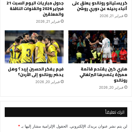
كريستيانو رونالدو يعلق على
جدول مباريات اليوم السبت 21
أنباء رحيله عن دوري روشن
فبراير 2026 والقنوات الناقلة
والمعلقين
فبراير 21, 2026
فبراير 21, 2026
هاري كين يقتحم قائمة
فيم يفكر الحسين إربد ؟ وهل
مميزة يتصدرها البرتغالي
يحضر رونالدو إلى الأردن؟
رونالدو
فبراير 20, 2026
فبراير 20, 2026
اترك تعليقاً
لن يتم نشر عنوان بريدك الإلكتروني.
الحقول الإلزامية مشار إليها بـ
*