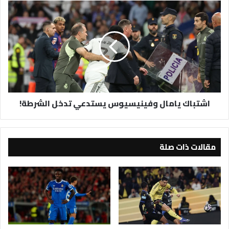
اشتباك
يامال
وفينيسيوس
يستدعي
تدخل
الشرطة!
اشتباك يامال وفينيسيوس يستدعي تدخل الشرطة!
مقالات ذات صلة