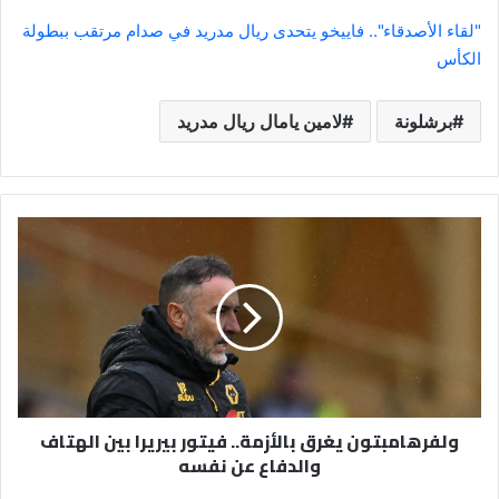
"لقاء الأصدقاء".. فاييخو يتحدى ريال مدريد في صدام مرتقب ببطولة
الكأس
برشلونة
لامين يامال ريال مدريد
ولفرهامبتون
يغرق
بالأزمة..
فيتور
بيريرا
بين
الهتاف
والدفاع
عن
ولفرهامبتون يغرق بالأزمة.. فيتور بيريرا بين الهتاف
نفسه
والدفاع عن نفسه