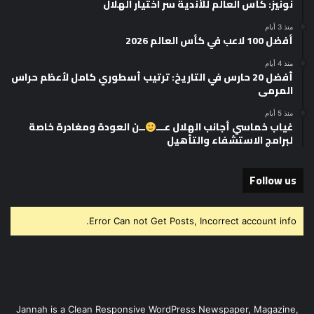
نونيز: كأس العالم للأندية سر اختيار الهلال
منذ 3 أيام
أفضل 100 لاعب في كأس العالم 2026
منذ 4 أيام
أفضل 20 حارس في التاريخ: ترتيب أسطوري كامل لأعظم حراس
المرمى
منذ 5 أيام
غياب خماسي أجانب الهلال عـــ
ــن العودة ومغادرة خاصة
لبرامج الاستشفاء والتأهيل
Follow us
Error Can not Get Posts, Incorrect account info.
Jannah is a Clean Responsive WordPress Newspaper, Magazine,