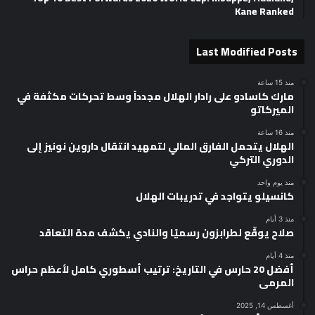
Kane Ranked
Last Modified Posts
منذ 15 ساعة
مارك كاسادو على رادار الهلال مجدداً وسط تحركات مكثفة في
الميركاتو
منذ 16 ساعة
الهلال يتحمل الفارق المالي لتمهيد انتقال داروين نونيز إلى
الدوري التركي
منذ يوم واحد
كانسيلو يتواجد في تدريبات الهلال
منذ 3 أيام
صلاح يوقّع لطرابزون رسميًا والنادي يكشف مدة التعاقد
منذ 4 أيام
أفضل 20 حارس في التاريخ: ترتيب أسطوري كامل لأعظم حراس
المرمى
أغسطس 14, 2025