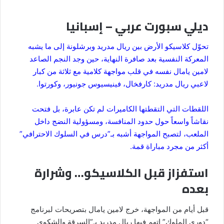
ديلي سبورت عربي – إسبانيا
تحوّل كلاسيكو الأرض بين ريال مدريد وبرشلونة إلى ما يشبه
المعركة النفسية بعد صافرة النهاية، حين وجد النجم الصاعد
لامين يامال نفسه في قلب مواجهة كلامية مع ثلاثة من كبار
لاعبي ريال مدريد: كارفخال، فينيسيوس جونيور، وكورتوا.
اللقطات التي التقطتها الكاميرات لم تكن عابرة، بل فتحت
نقاشاً واسعاً حول حدود المنافسة، ومسؤولية النضج داخل
الملعب، لتصبح المواجهة أشبه بـ”درس في السلوك الاحترافي”
أكثر من مجرد مباراة قمة.
استفزاز قبل الكلاسيكو… وشرارة
بعده
قبل أيام من المواجهة، خرج لامين يامال بتصريحات لبرنامج
“دوري الملوك” اتهم فيها ريال مدريد بـ”السرقة والشكوى