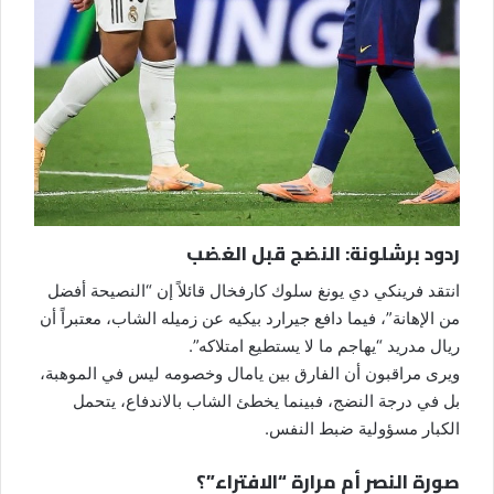
ردود برشلونة: النضج قبل الغضب
انتقد فرينكي دي يونغ سلوك كارفخال قائلاً إن “النصيحة أفضل
من الإهانة”، فيما دافع جيرارد بيكيه عن زميله الشاب، معتبراً أن
ريال مدريد “يهاجم ما لا يستطيع امتلاكه”.
ويرى مراقبون أن الفارق بين يامال وخصومه ليس في الموهبة،
بل في درجة النضج، فبينما يخطئ الشاب بالاندفاع، يتحمل
الكبار مسؤولية ضبط النفس.
صورة النصر أم مرارة “الافتراء”؟