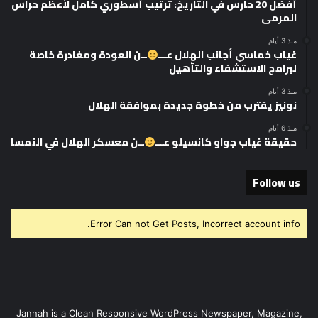
أفضل 20 حارس في التاريخ: ترتيب أسطوري كامل لأعظم حراس
المرمى
منذ 3 أيام
غياب خماسي أجانب الهلال عـــ
ــن العودة ومغادرة خاصة
لبرامج الاستشفاء والتأهيل
منذ 3 أيام
نونيز يقترب من خطوة جديدة بموافقة الهلال
منذ 6 أيام
حقيقة غياب جواو كانسيلو عـــ
ــن معسكر الهلال في النمسا
Follow us
Error Can not Get Posts, Incorrect account info.
Jannah is a Clean Responsive WordPress Newspaper, Magazine,