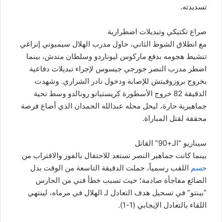
تسديدته.
صراع تكتيكي وتبديلات اضطرارية
مع انطلاق الشوط الثاني، حاول مدرب الهلال سيميوني إنزاغي
تنشيط هجومه بدفع ماركوس ليوناردو وسلطان مندش، بينما
اضطر مدرب النصر جورجي جيسوس لإجراء تبديلات دفاعية
بخروج بروزوفيتش للإصابة ودخول نادر الشراري. وشهدت
الدقيقة 82 خروج الأسطورة كريستيانو رونالدو وسط تحية
جماهيرية حارة، ليحل محله عبدالله الحمدان الذي أضاع فرصة
محققة لقتل المباراة.
سيناريو “الـ+90” القاتل
بينما كانت جماهير النصر تستعد للاحتفال بالفوز والاقتراب من
حسم
اللقب رسمياً، حملت الدقيقة التاسعة من الوقت بدل
الضائع مفاجأة صادمة؛ حيث تسبب خطأ فني من الحارس
“بينتو” في تسجيل هدف التعادل لـ الهلال في مرماه، لينتهي
اللقاء بالتعادل الإيجابي (1-1).