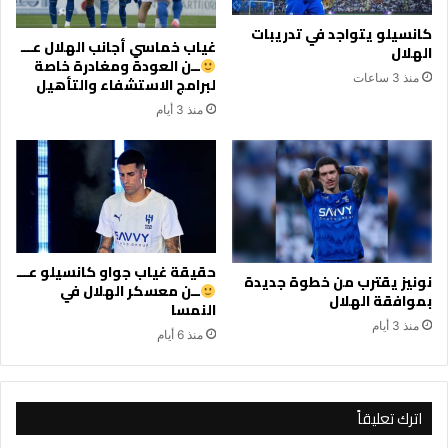
كانسيلو يتواجد في تدريبات
غياب خماسي أجانب الهلال عـــ
الهلال
ــن العودة ومغادرة خاصة
منذ 3 ساعات
لبرامج الاستشفاء والتأهيل
منذ 3 أيام
حقيقة غياب جواو كانسيلو عـــ
نونيز يقترب من خطوة جديدة
ــن معسكر الهلال في
بموافقة الهلال
النمسا
منذ 3 أيام
منذ 6 أيام
اترك تعليقاً