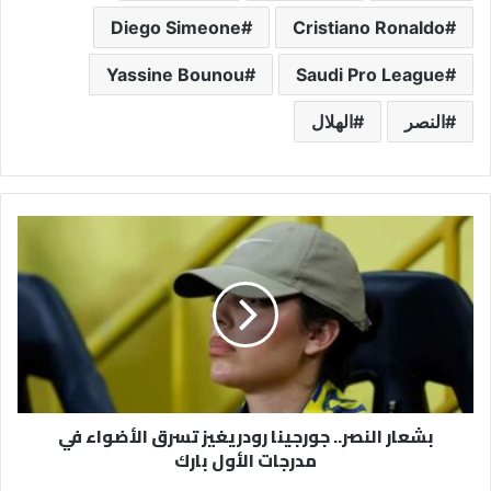
Diego Simeone
Cristiano Ronaldo
Yassine Bounou
Saudi Pro League
النصر
الهلال
بشعار
النصر..
جورجينا
رودريغيز
تسرق
الأضواء
في
مدرجات
الأول
بشعار النصر.. جورجينا رودريغيز تسرق الأضواء في
بارك
مدرجات الأول بارك