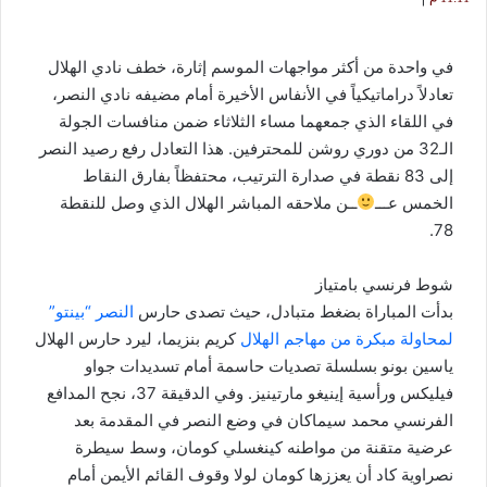
في واحدة من أكثر مواجهات الموسم إثارة، خطف نادي الهلال
تعادلاً دراماتيكياً في الأنفاس الأخيرة أمام مضيفه نادي النصر،
في اللقاء الذي جمعهما مساء الثلاثاء ضمن منافسات الجولة
الـ32 من دوري روشن للمحترفين. هذا التعادل رفع رصيد النصر
إلى 83 نقطة في صدارة الترتيب، محتفظاً بفارق النقاط
الخمس عـــ
ــن ملاحقه المباشر الهلال الذي وصل للنقطة
78.
شوط فرنسي بامتياز
بدأت المباراة بضغط متبادل، حيث تصدى حارس
النصر “بينتو”
لمحاولة مبكرة من مهاجم الهلال
كريم بنزيما، ليرد حارس الهلال
ياسين بونو بسلسلة تصديات حاسمة أمام تسديدات جواو
فيليكس ورأسية إينيغو مارتينيز. وفي الدقيقة 37، نجح المدافع
الفرنسي محمد سيماكان في وضع النصر في المقدمة بعد
عرضية متقنة من مواطنه كينغسلي كومان، وسط سيطرة
نصراوية كاد أن يعززها كومان لولا وقوف القائم الأيمن أمام