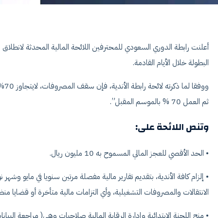
أعلنت رابطة الدوري السعودي للمحترفين اللائحة المالية المحدثة لانطل
البطولة خلال الأيام القادمة.
ثم العمل 70 % بالموسم المقبل”.
وتنص اللائحة على:
• الحد الأقصي للعجز المالي المسموح به 10 مليون ريال.
• إلزام كافة الأندية، بتقديم تقارير مالية مفصلة مرتين سنويا في مايو وشهر ن
الانتقالات والمصروفات التشغيلية، وأي التزامات مالية متأخرة أو قضايا منظ
• منح اللجنة الابتدائية وإدارة الرقابة المالية صلاحيات وهي( مراجعة الب