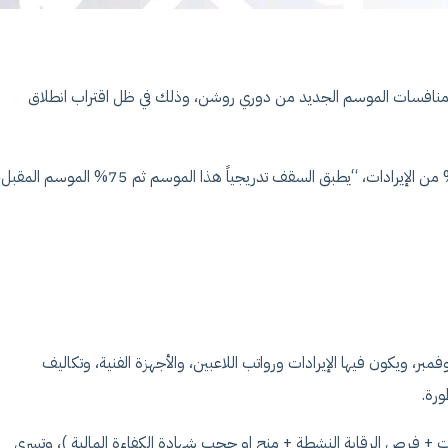
اق منافسات الموسم الجديد من دوري روشن، وذلك في ظل اقتراب انطلاق
ووفقا لما ذكرته لائحة رابطة الأندية، فإن سقف المصروفات، لايتجاوز 70% من الإيرادات، “يطبق السقف تدريجياً هذا الموسم ثم 75% الموسم المق
وفمبر، ويكون فيها الإيرادات ورواتب اللاعبين، والأجهزة الفنية، وتكاليف
ورة.
يانات + فرص الرقابة النشطة + منح او حجب شهادة الكفاءة المالية )، وتسري