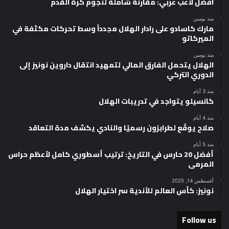
افضل لاعب عربي: مقارنة شاملة لنجوم كرة القدم
منذ يومين
مارك كاسادو على رادار الهلال مجدداً وسط تحركات مكثفة في
الميركاتو
منذ يومين
الهلال يتحمل الفارق المالي لتمهيد انتقال داروين نونيز إلى
الدوري التركي
منذ 3 أيام
كانسيلو يتواجد في تدريبات الهلال
منذ 4 أيام
صلاح يوقّع لطرابزون رسميًا والنادي يكشف مدة التعاقد
منذ 5 أيام
أفضل 20 حارس في التاريخ: ترتيب أسطوري كامل لأعظم حراس
المرمى
أغسطس 14, 2025
نونيز: كأس العالم للأندية سر اختيار الهلال
Follow us