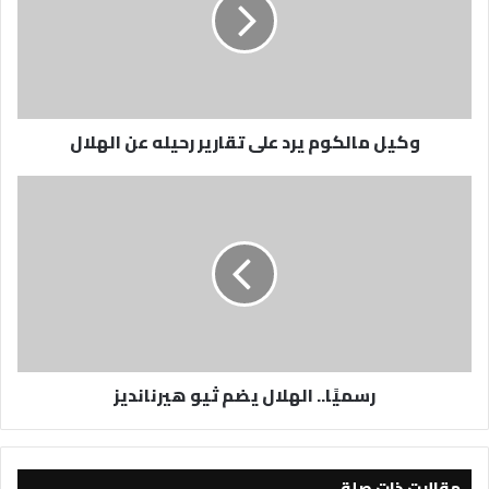
على
تقارير
رحيله
عن
الهلال
وكيل مالكوم يرد على تقارير رحيله عن الهلال
رسميًا..
الهلال
يضم
ثيو
هيرنانديز
رسميًا.. الهلال يضم ثيو هيرنانديز
مقالات ذات صلة