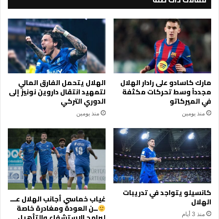
مارك كاسادو على رادار الهلال
الهلال يتحمل الفارق المالي
مجدداً وسط تحركات مكثفة
لتمهيد انتقال داروين نونيز إلى
في الميركاتو
الدوري التركي
منذ يومين
منذ يومين
كانسيلو يتواجد في تدريبات
غياب خماسي أجانب الهلال عـــ
الهلال
ــن العودة ومغادرة خاصة
منذ 3 أيام
لبرامج الاستشفاء والتأهيل