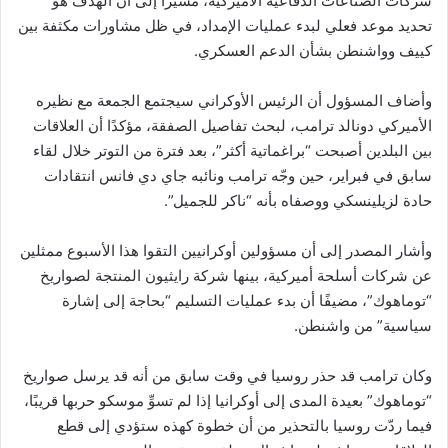
شركات الصناعات الدفاعية الأميركية، مشيرًا إلى أن الهدف هو
تحديد موعد فعلي لبدء عمليات الإمداد، في ظل مشاورات مكثفة بين
كييف وواشنطن بشأن الدعم العسكري.
وأضاف المسؤول أن الرئيس الأوكراني سيجتمع الجمعة مع نظيره
الأميركي دونالد ترامب، لبحث تفاصيل الصفقة، مؤكدًا أن العلاقات
بين البلدين أصبحت “براغماتية أكثر”، بعد فترة من التوتر خلال لقاء
سابق في فبراير، حين وجّه ترامب ونائبه جاي دي فانس انتقادات
حادة لزيلينسكي ووصفاه بأنه “ناكر للجميل”.
وأشار المصدر إلى أن مسؤولين أوكرانيين التقوا هذا الأسبوع ممثلين
عن شركات أسلحة أميركية، بينها شركة رايثيون المنتجة لصواريخ
“توماهوك”، مضيفًا أن بدء عمليات التسليم “بحاجة إلى إشارة
سياسية” من واشنطن.
وكان ترامب قد حذر روسيا في وقت سابق من أنه قد يرسل صواريخ
“توماهوك” بعيدة المدى إلى أوكرانيا إذا لم تسوِّ موسكو حربها قريبًا،
فيما ردّت روسيا بالتحذير من أن خطوة كهذه ستؤدي إلى قطع