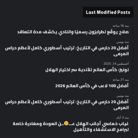
Last Modified Posts
منذ 16 ساعة
صلاح يوقّع لطرابزون رسميًا والنادي يكشف مدة التعاقد
منذ يومين
أفضل 20 حارس في التاريخ: ترتيب أسطوري كامل لأعظم حراس
المرمى
أغسطس 14, 2025
نونيز: كأس العالم للأندية سر اختيار الهلال
منذ 21 ساعة
أفضل 100 لاعب في كأس العالم 2026
منذ يومين
أفضل 20 حارس في التاريخ: ترتيب أسطوري كامل لأعظم حراس
المرمى
منذ 3 أيام
غياب خماسي أجانب الهلال عـــ
ــن العودة ومغادرة خاصة
لبرامج الاستشفاء والتأهيل