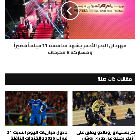
يشهد
منافسة
11
فيلماً
قصيراً
ومشاركة
مهرجان البحر الأحمر يشهد منافسة 11 فيلماً قصيراً
8
ومشاركة 8 مخرجات
مخرجات
مقالات ذات صلة
كريستيانو رونالدو يعلق على
جدول مباريات اليوم السبت 21
أنباء رحيله عن دوري روشن
فبراير 2026 والقنوات الناقلة