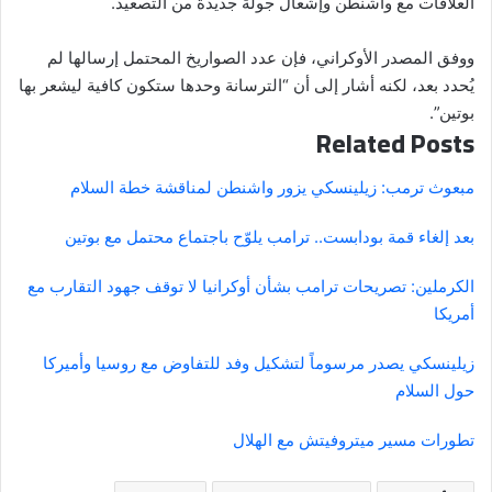
العلاقات مع واشنطن وإشعال جولة جديدة من التصعيد.
ووفق المصدر الأوكراني، فإن عدد الصواريخ المحتمل إرسالها لم
يُحدد بعد، لكنه أشار إلى أن “الترسانة وحدها ستكون كافية ليشعر بها
بوتين”.
Related Posts
مبعوث ترمب: زيلينسكي يزور واشنطن لمناقشة خطة السلام
بعد إلغاء قمة بودابست.. ترامب يلوّح باجتماع محتمل مع بوتين
الكرملين: تصريحات ترامب بشأن أوكرانيا لا توقف جهود التقارب مع
أمريكا
زيلينسكي يصدر مرسوماً لتشكيل وفد للتفاوض مع روسيا وأميركا
حول السلام
تطورات مسير ميتروفيتش مع الهلال