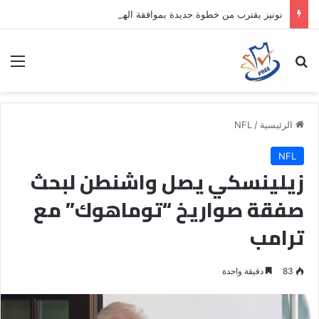
نونيز يقترب من خطوة جديدة بموافقة الهلال
بحث عن
الق
الرئيسية
/
NFL
NFL
زيلينسكي يصل واشنطن لبحث
صفقة صواريخ “توماهوك” مع
ترامب
83
دقيقة واحدة