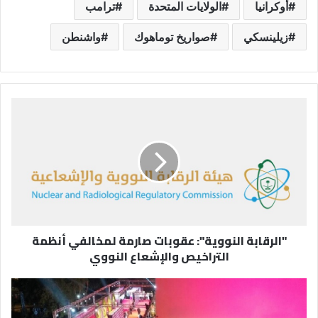
أوكرانيا
الولايات المتحدة
ترامب
زيلينسكي
صواريخ توماهوك
واشنطن
"الرقابة
النووية":
عقوبات
صارمة
لمخالفي
أنظمة
التراخيص
والإشعاع
النووي
"الرقابة النووية": عقوبات صارمة لمخالفي أنظمة
التراخيص والإشعاع النووي
مهرجان
البحر
الأحمر