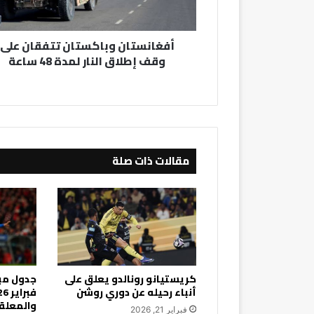
لمدة
48
أفغانستان وباكستان تتفقان على
ساعة
وقف إطلاق النار لمدة 48 ساعة
مقالات ذات صلة
كريستيانو رونالدو يعلق على
أنباء رحيله عن دوري روشن
والمعلق
فبراير 21, 2026