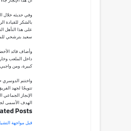
أن هذا الإنجاز ج
وفي حديثه خلال ا
بالشكر للقيادة ا
على هذا التأهل ال
سعيد بترشحي للمرة
وأضاف قائد الأخض
داخل الملعب وخارج
كبيرة، ومن واجبي 
واختتم الدوسري حد
تتويجًا لجهد الفري
الإنجاز الجماعي ا
الهدف الأسمى لجمي
ated Posts
قبل مواجهة التشي