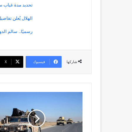
تحديد مدة غياب س
الهلال يُعلن تفاص
رسميًا.. سالم ال
فيسبوك
‫X
شاركها
أفغانستان
وباكستان
تتفقان
على
وقف
إطلاق
النار