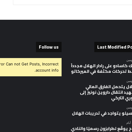
Follow us
Last Modified P
ومين
ror Can not Get Posts, Incorrect
 كاسادو على رادار الهلال مجدداً
 تحركات مكثفة في الميركاتو
account info.
ومين
ال يتحمل الفارق المالي
يد انتقال داروين نونيز إلى
وري التركي
ومين
سيلو يتواجد في تدريبات الهلال
 يوقّع لطرابزون رسميًا والنادي