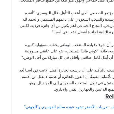
اء ثمرة عمل جماعي وجهود متواصلة من جميع عناصر المنتخب.
لمؤتمر الصحفي الذي أعقب التأهل، قال الدوسري: “أتقدم
لرشيدة وللشعب السعودي على دعمهم المستمر، والحمد لله
تاريخي. النجاح الجماعي أهم بكثير من أي جائزة فردية، لكنني
 الثانية لجائزة أفضل لاعب في آسيا.”
ر أن شرف قيادة المنتخب الوطني يحمّله مسؤولية كبيرة
ه، قائلًا: “كوني قائدًا للمنتخب، تقع على عاتقي مسؤولية
أن أبذل كامل طاقتي وأقاتل في كل مباراة من أجل الوطن.”
يثه بالتأكيد على أن ترشحه لجائزة أفضل لاعب في آسيا يُعد
ق بأكمله، مضيفًا أن الفوز بالجائزة أو عدمه لا يقلل من أهمية
لمتمثل في تأهل المنتخب السعودي إلى المونديال، وهو
ع اللاعبين والجهازين الفني والإداري.
Rel
ك.. تدريبات الأخضر تشهد عودة سالم الدوسري و"الجهني"