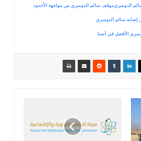
الم الدوسري
موقف سالم الدوسري من مواجهة الأخدود
يل إصابة سالم الدوسري
دوسري الأفضل في آسيا
لينكدإن
مشاركة عبر البريد
طباعة
"الرقابة
النووية":
عقوبات
صارمة
لمخالفي
أنظمة
التراخيص