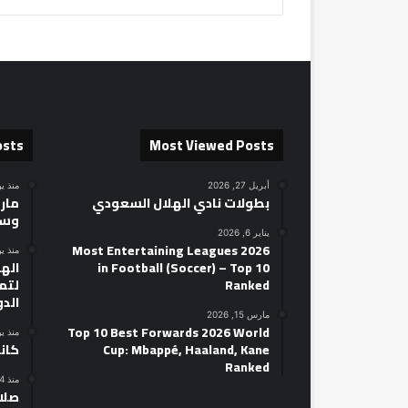
osts
Most Viewed Posts
أبريل 27, 2026
منذ ي
بطولات نادي الهلال السعودي
مارك
وسط
يناير 6, 2026
2026 Most Entertaining Leagues
منذ ي
in Football (Soccer) – Top 10
الهل
Ranked
لتمه
الد
مارس 15, 2026
Top 10 Best Forwards 2026 World
منذ ي
Cup: Mbappé, Haaland, Kane
كان
Ranked
منذ 4 أيام
صلاح