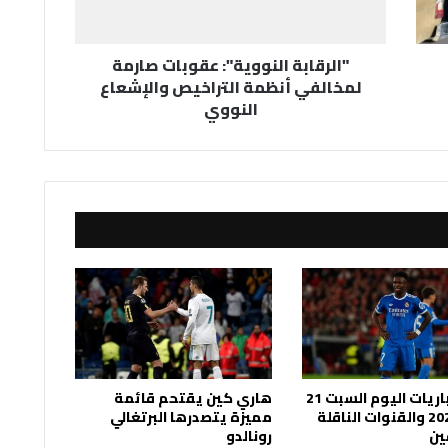
والإشعاع
النووي
"الرقابة النووية": عقوبات صارمة
لمخالفي أنظمة التراخيص والإشعاع
النووي
جدول مباريات اليوم السبت 21
هاري كين يقتحم قائمة
فبراير 2026 والقنوات الناقلة
مميزة يتصدرها البرتغالي
ين
رونالدو