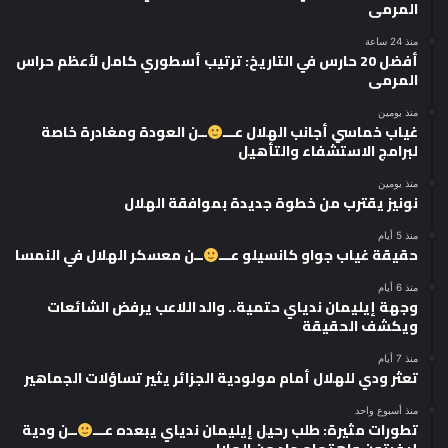
المرمى
منذ 24 ساعة
أفضل 20 حارس في التاريخ: ترتيب أسطوري كامل لأعظم حراس
المرمى
منذ يومين
غياب خماسي أجانب الهلال عـــ
ــن العودة ومغادرة خاصة
لبرامج الاستشفاء والتأهيل
منذ يومين
نونيز يقترب من خطوة جديدة بموافقة الهلال
منذ 5 أيام
حقيقة غياب جواو كانسيلو عـــ
ــن معسكر الهلال في النمسا
منذ 6 أيام
وجهة إيليمان ندياي حتمية.. والد اللاعب يرفض الشائعات
ويكشف الحقيقة
منذ 7 أيام
تعثر ودي للهلال أمام مولودية الجزائر يثير تساؤلات الجماهير
منذ أسبوع واحد
تطورات مثيرة: طلب رحيل إيليمان ندياي يبعده عـــ
ــن ودية