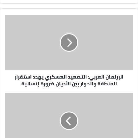
البرلمان
العربي:
التصعيد
العسكري
يهدد
استقرار
المنطقة
والحوار
بين
البرلمان العربي: التصعيد العسكري يهدد استقرار
الأديان
المنطقة والحوار بين الأديان ضرورة إنسانية
ضرورة
إنسانية
ريال
مدريد
يقصي
باتشوكا
بعشرة
لاعبين