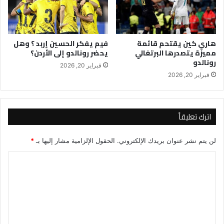
هاري كين يقتحم قائمة
فيم يفكر الحسين إربد ؟ وهل
مميزة يتصدرها البرتغالي
يحضر رونالدو إلى الأردن؟
رونالدو
فبراير 20, 2026
فبراير 20, 2026
اترك تعليقاً
لن يتم نشر عنوان بريدك الإلكتروني.
الحقول الإلزامية مشار إليها بـ
*
ا
ل
ت
ع
ل