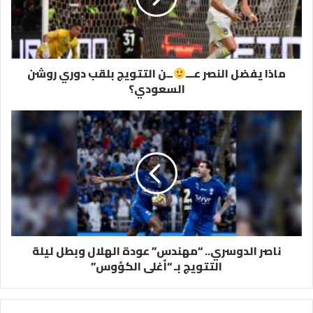
ــن
التتويج
بلقب
دوري
ماذا يفضل النصر عـــ
ــن التتويج بلقب دوري روشن
روشن
السعودي؟
السعودي؟
ناصر
الدوسري..
“مهندس”
عودة
الهلال
وبطل
ليلة
التتويج
بـ
ناصر الدوسري.. “مهندس” عودة الهلال وبطل ليلة
“أغلى
التتويج بـ “أغلى الكؤوس”
الكؤوس”