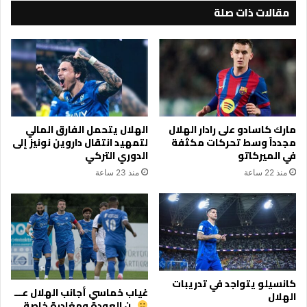
مقالات ذات صلة
مارك كاسادو على رادار الهلال
الهلال يتحمل الفارق المالي
مجدداً وسط تحركات مكثفة
لتمهيد انتقال داروين نونيز إلى
في الميركاتو
الدوري التركي
منذ 22 ساعة
منذ 23 ساعة
كانسيلو يتواجد في تدريبات
غياب خماسي أجانب الهلال عـــ
الهلال
ــن العودة ومغادرة خاصة