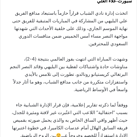
سبورت-علاء العلي
اتخذت إدارة نادي الشباب قراراً حازماً باستبعاد مدافع الفريق
علي البليهي من المشاركة في المباريات المتبقية للفريق حتى
نهاية الموسم الجاري، وذلك على خلفية الأحداث التي شهدتها
مواجهة النصر مساء أمس الخميس ضمن منافسات الدوري
السعودي للمحترفين.
وشهدت المباراة التي انتهت بفوز العالمي بنتيجة (4-2)،
مناوشات حادة واشتباكات لفظية بين البليهي وقائد النصر النجم
البرتغالي كريستيانو رونالدو، تطورت إلى تلامس بالأيدي
واستفزازات متكررة من جانب مدافع الشباب، وهو ما أثار جدلاً
واسعاً في الأوساط الرياضية.
ووفقاً لما ذكرته تقارير إعلامية، فإن قرار الإدارة الشبابية جاء
بسبب “احتفالية” اللاعب التي اعتُبرت غير لافتة ومثيرة للجدل،
حيث أظهر واقي الساق الخاص به والذي يحمل صورته بقميص
فريقه السابق الهلال أمام عدسات الكاميرا، في خطوة اعتبرتها
الإدارة استفزازاً للخصم وخروجاً عـــ
ــن الروح الرياضية.