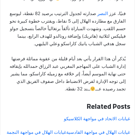
فنيًا، عزز
النصر
صدارته لجدول الترتيب برصيد 82 نقطة، ليوسع
الفارق مع مطارده الهلال إلى 5 نقاط، ويقترب خطوة كبيرة نحو
حسم اللقب. وشهدت المباراة تألقاً برتغالياً خالصاً بتسجيل جواو
فيليكس لثلاثية (هاتريك) وإضافة رونالدو للهدف الرابع، بينما
سجل هدفي الشباب يانيك كاراسكو وعلي البليهي.
يُذكر أن هذا القرار يأتي بعد أيام قليلة من عقوبة مماثلة فرضتها
إدارة الشباب على المهاجم المغربي عبد الرزاق حمدالله بإيقافه
حتى نهاية الموسم أيضاً، إثر خلافه مع زميله كاراسكو، مما يشير
إلى توجه الإدارة لفرض الانضباط داخل صفوف الفريق الذي
تجمد رصيده عـــ
ــند 32 نقطة.
Related Posts
غيابات الاتحاد في مواجهة الكلاسيكو
غيابات الهلال في مواجهة القادسية
غيابات الهلال في مواجهة النجمة