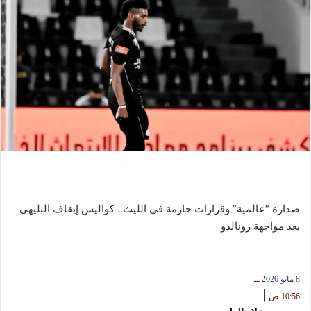
صدارة “عالمية” وقرارات حازمة في الليث.. كواليس إيقاف البليهي
بعد مواجهة رونالدو
8 مايو 2026
ــ
|
10:56 ص