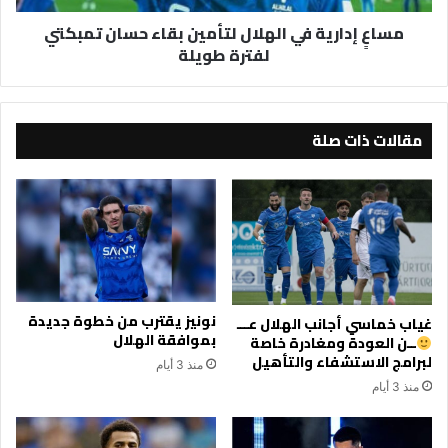
لفترة
مساعٍ إدارية في الهلال لتأمين بقاء حسان تمبكتي
طويلة
لفترة طويلة
مقالات ذات صلة
نونيز يقترب من خطوة جديدة
غياب خماسي أجانب الهلال عـــ
بموافقة الهلال
ــن العودة ومغادرة خاصة
لبرامج الاستشفاء والتأهيل
منذ 3 أيام
منذ 3 أيام