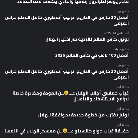
صلاح يوقّع لطرابزون رسميًا والنادي يكشف مدة التعاقد
منذ يومين
أفضل 20 حارس في التاريخ: ترتيب أسطوري كامل لأعظم حراس
المرمى
أغسطس 14, 2025
نونيز: كأس العالم للأندية سر اختيار الهلال
منذ يوم واحد
أفضل 100 لاعب في كأس العالم 2026
منذ يومين
أفضل 20 حارس في التاريخ: ترتيب أسطوري كامل لأعظم حراس
المرمى
منذ 3 أيام
غياب خماسي أجانب الهلال عـــ
ــن العودة ومغادرة خاصة
لبرامج الاستشفاء والتأهيل
منذ 3 أيام
نونيز يقترب من خطوة جديدة بموافقة الهلال
منذ 6 أيام
حقيقة غياب جواو كانسيلو عـــ
ــن معسكر الهلال في النمسا