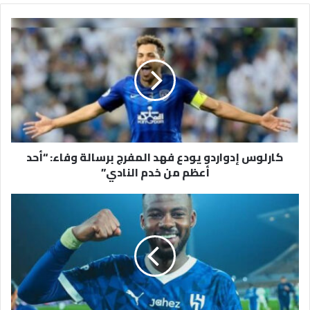
كارلوس
إدواردو
يودع
فهد
المفرج
برسالة
وفاء:
“أحد
أعظم
كارلوس إدواردو يودع فهد المفرج برسالة وفاء: “أحد
من
أعظم من خدم النادي”
خدم
النادي”
مساعٍ
إدارية
في
الهلال
لتأمين
بقاء
حسان
تمبكتي