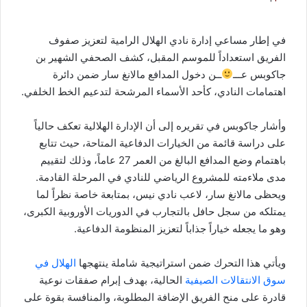
في إطار مساعي إدارة نادي الهلال الرامية لتعزيز صفوف
الفريق استعداداً للموسم المقبل، كشف الصحفي الشهير بن
جاكوبس عـــ
ــن دخول المدافع مالانغ سار ضمن دائرة
اهتمامات النادي، كأحد الأسماء المرشحة لتدعيم الخط الخلفي.​
وأشار جاكوبس في تقريره إلى أن الإدارة الهلالية تعكف حالياً
على دراسة قائمة من الخيارات الدفاعية المتاحة، حيث تتابع
باهتمام وضع المدافع البالغ من العمر 27 عاماً، وذلك لتقييم
مدى ملاءمته للمشروع الرياضي للنادي في المرحلة القادمة.​
ويحظى مالانغ سار، لاعب نادي نيس، بمتابعة خاصة نظراً لما
يمتلكه من سجل حافل بالتجارب في الدوريات الأوروبية الكبرى،
وهو ما يجعله خياراً جذاباً لتعزيز المنظومة الدفاعية.
ويأتي هذا التحرك ضمن استراتيجية شاملة ينتهجها
الهلال في
سوق الانتقالات الصيفية
الحالية، بهدف إبرام صفقات نوعية
قادرة على منح الفريق الإضافة المطلوبة، والمنافسة بقوة على