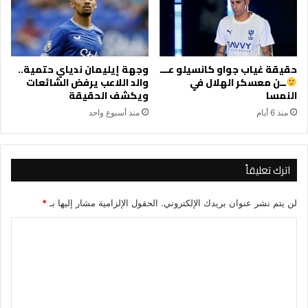
حقيقة غياب جواو كانسيلو عـــ
وجهة إيليمان ندياي حتمية..
ــن معسكر الهلال في
والد اللاعب يرفض الشائعات
النمسا
ويكشف الحقيقة
منذ 6 أيام
منذ أسبوع واحد
اترك تعليقاً
لن يتم نشر عنوان بريدك الإلكتروني.
الحقول الإلزامية مشار إليها بـ
*
ا
ل
ت
ع