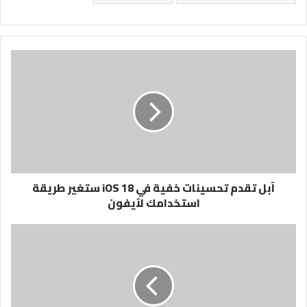
آبل
تقدم
تحسينات
خفية
في
iOS
18
ستغير
طريقة
آبل تقدم تحسينات خفية في iOS 18 ستغير طريقة
استخدامك
استخدامك لآيفون
لآيفون
نادي
نيوم
يواصل
استعداداته
في
إسبانيا