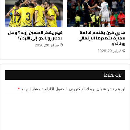
هاري كين يقتحم قائمة
فيم يفكر الحسين إربد ؟ وهل
مميزة يتصدرها البرتغالي
يحضر رونالدو إلى الأردن؟
رونالدو
فبراير 20, 2026
فبراير 20, 2026
اترك تعليقاً
لن يتم نشر عنوان بريدك الإلكتروني.
الحقول الإلزامية مشار إليها بـ
*
ا
ل
ت
ع