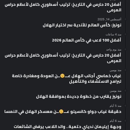
أفضل 20 حارس في التاريخ: ترتيب أسطوري كامل لأعظم حراس
المرمى
أغسطس 14, 2025
نونيز: كأس العالم للأندية سر اختيار الهلال
منذ 4 ساعات
أفضل 100 لاعب في كأس العالم 2026
منذ يوم واحد
أفضل 20 حارس في التاريخ: ترتيب أسطوري كامل لأعظم حراس
المرمى
منذ يومين
غياب خماسي أجانب الهلال عـــ
ــن العودة ومغادرة خاصة
لبرامج الاستشفاء والتأهيل
منذ يومين
نونيز يقترب من خطوة جديدة بموافقة الهلال
منذ 5 أيام
حقيقة غياب جواو كانسيلو عـــ
ــن معسكر الهلال في النمسا
منذ 6 أيام
وجهة إيليمان ندياي حتمية.. والد اللاعب يرفض الشائعات