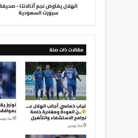
الهلال يفاوض نجم أتالانتا - صحيفة
سبورت السعودية
مقالات ذات صلة
نونيز ي
غياب خماسي أجانب الهلال عـــ
بموافقة 
ــن العودة ومغادرة خاصة
لبرامج الاستشفاء والتأهيل
منذ يومي
منذ يومين