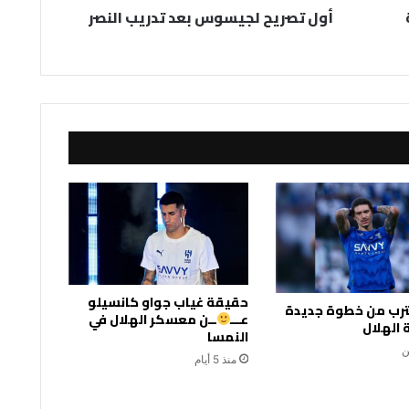
أول تصريح لجيسوس بعد تدريب النصر
حقيقة غياب جواو كانسيلو
قترب من خطوة جديدة
عـــ
ــن معسكر الهلال في
الهلال
النمسا
ن
منذ 5 أيام