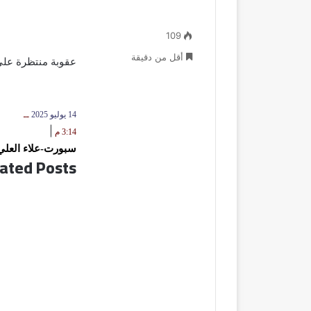
109
أقل من دقيقة
عقوبة منتظرة على 
14 يوليو 2025
ــ
|
3:14 م
سبورت-علاء العلي
ated Posts