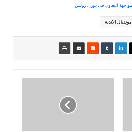
 مواجهة التعاون في دوري روشن
مونديال الاندية
لينكدإن
مشاركة عبر البريد
طباعة
أول
تصريح
لجيسوس
بعد
تدريب
النصر