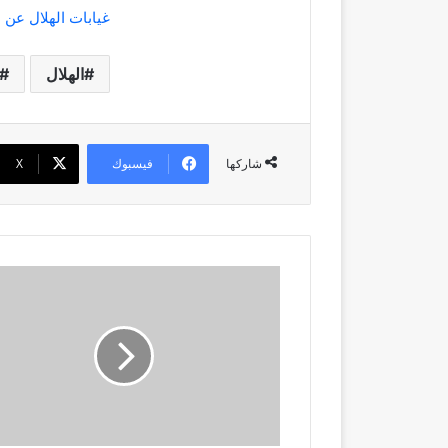
غيابات الهلال عن
الهلال
فيسبوك
‫X
شاركها
الهلال
يفاوض
نجم
أتالانتا
-
صحيفة
سبورت
السعودية