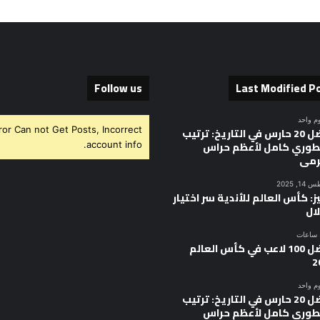
Follow us
Last Modified P
وم واحد
ror Can not Get Posts, Incorrect
أفضل 20 حارس في التاريخ: ترتيب
وري كامل لأعظم حراس
account info.
رمى
, 2025
ز: كأس العالم للأندية سر اختيار
ال
أفضل 100 لاعب في كأس العالم
2
وم واحد
أفضل 20 حارس في التاريخ: ترتيب
وري كامل لأعظم حراس