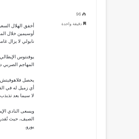
96
دقيقة واحدة
أخفق الهلال السع
أوسيمين خلال المي
نابولي لا يزال غامض
يوفنتوس الإيطال
المهاجم الصربي د
أي زميل له في الف
لا سيما بعد تذبذ
يورو.