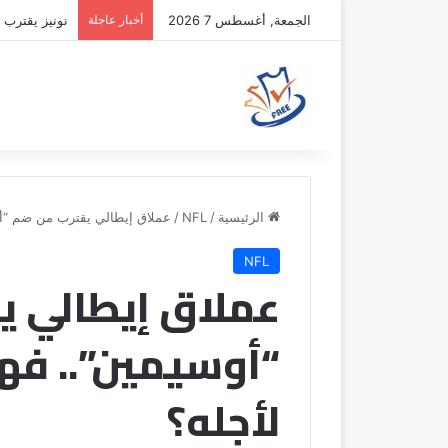
الجمعة, أغسطس 7 2026
أخبار عاجلة
نونيز يقترب 
الرئيسية
/
NFL
/
عملاق إيطالي يقترب من ضم “أو
NFL
عملاق إيطالي ي
“أوسيمين”.. فه
لأجله؟