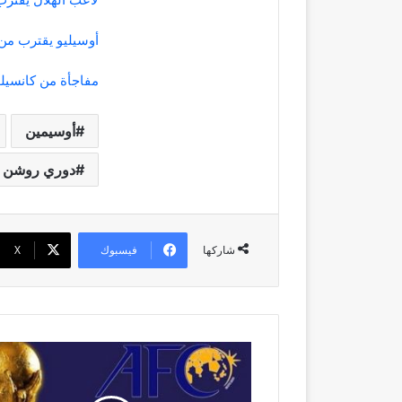
أوسيليو يقترب من
مفاجأة من كانسيلو
أوسيمين
دوري روشن 
فيسبوك
‫X
شاركها
الاتحاد
الآسيوي
يعلن