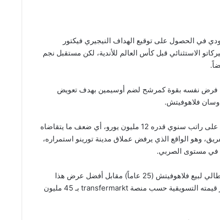
ودي في الحصول على توقيع الهداف النيجيري فيكتور
ركاتو الاستثنائي قبل كأس العالم للأندية، لكن مستقبل نجم
اً.
ي فرض نفسه بقوة كمرشح لضم أوسيمين بهدف تعويض
وسان فلاهوفيتش.
يحصل فلاهوفيتش على راتب سنوي قدره 12 مليون يورو، أي ضعف ما يتقاضاه
ريق، وهو الواقع الذي يرفض عملاق مدينة تورينو استمراره،
ب في مستوى الصربي.
ويسعى النادي الإيطالي لبيع فلاهوفيتش (25 عاماً) مقابل أفضل عرض هذا
الصيف، حيث تُقدر قيمته التسويقية حسب منصة transfermarkt بـ 45 مليون