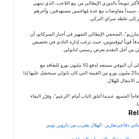
أكثر تتويجاً بالدوري الإيطالي من بيع اللاعب، الذي ينتهي
عقده صيف 2026، سيبدأ مفاوضات مع عدة مُهاجمين مستهدفين، وآخرهم
ر إلى غلطة سراي التركي.
مارزيو”، الصحفي الإيطالي الشهير في أخبار الميركاتو، أن
دفاً قوياً ليوفنتوس، حيث ترغب إدارة النادي في تخصيص
تش من أجل التقدم بعرض رسمي لنابولي.
وأشار دي مارزيو إلى أن اليوفي مستعد لدفع 50 مليون يورو للتعاقد مع
أوسيمين، أي أقل بـ25 مليون يورو من القيمة التي كان نابولي سيحصل عليها إذا
الانتقال للهلال.
جأ الجميع، عندما أغلق الباب أمام “الزعيم”، وقرّر البقاء
.
Rel
نائي دفاعي
تقارير.. الهلال يقترب من داروين نونيز
 من العودة إلى التدريبات الجماعية