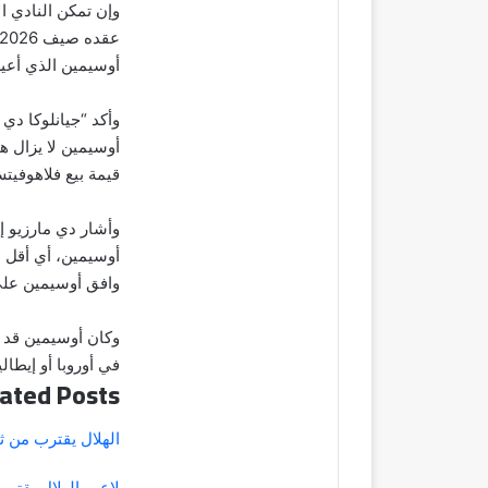
وإن تمكن النادي ال
أوسيمين الذي أعي
وأكد “جيانلوكا دي 
أوسيمين لا يزال ه
قيمة بيع فلاهوفي
وافق أوسيمين على 
وكان أوسيمين قد فا
في أوروبا أو إيطاليا
ated Posts
الهلال يقترب من ث
لاعب الهلال يقترب