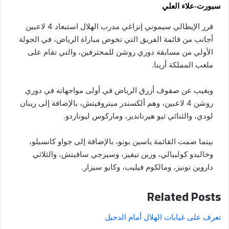
سبورت-علاء العلي
قرر الإيطالي سيموني إنزاغي مدرب الهلال استبعاد 4 لاعبين
أجانب من قائمة الفريق التي تخوض مباراة الرياض، في الجولة
الأولي من مسابقة دوري روشن للمحترفين، والتي تقام على
ملعب المملكة أرينا.
ويغيب عن صفوف أزرق الرياض في أولى مواجهاته في دوري
روشن 4 لاعبين، وهم ألكسندر ميتروفيتش، بالإضافة إلى رينان
لودي، والثنائي ثيو هيرنانديز، وماركوس ليوناردو.
بينما ضمت القائمة ياسين بونو، بالإضافة إلى جواو كانسيلو،
وخاليدو كوليبالي، وربن نيفيز، وسيرجي سافيتش، والثلاثي
داروين نونيز، ومالكوم فيليب، وكايو سيزار.
Related Posts
تعرف على غيابات الهلال أمام الدحيل