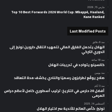
مارس 15, 2026
Top 10 Best Forwards 2026 World Cup: Mbappé, Haaland,
Kane Ranked
Last Modified Posts
منذ 6 دقائق
الهلال يتحمل الفارق المالي لتمهيد انتقال داروين نونيز إلى
الدوري التركي
منذ 18 ساعة
كانسيلو يتواجد في تدريبات الهلال
منذ يومين
صلاح يوقّع لطرابزون رسميًا والنادي يكشف مدة التعاقد
منذ 3 أيام
أفضل 20 حارس في التاريخ: ترتيب أسطوري كامل لأعظم حراس
المرمى
أغسطس 14, 2025
نونيز: كأس العالم للأندية سر اختيار الهلال