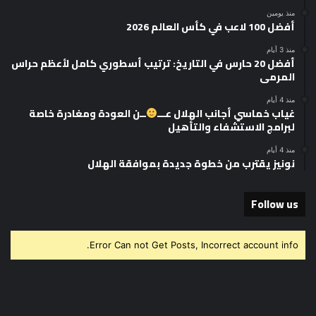
منذ يومين
أفضل 100 لاعب في كأس العالم 2026
منذ 3 أيام
أفضل 20 حارس في التاريخ: ترتيب أسطوري كامل لأعظم حراس
المرمى
منذ 4 أيام
غياب خماسي أجانب الهلال عـــ
ــن العودة ومغادرة خاصة
لبرامج الاستشفاء والتأهيل
منذ 4 أيام
نونيز يقترب من خطوة جديدة بموافقة الهلال
Follow us
Error Can not Get Posts, Incorrect account info.