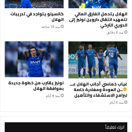
الهلال يتحمل الفارق المالي
كانسيلو يتواجد في تدريبات
لتمهيد انتقال داروين نونيز إلى
الهلال
الدوري التركي
منذ 18 ساعة
منذ 6 دقائق
نونيز يقترب من خطوة جديدة
غياب خماسي أجانب الهلال عـــ
بموافقة الهلال
ــن العودة ومغادرة خاصة
لبرامج الاستشفاء والتأهيل
منذ 4 أيام
منذ 4 أيام
اترك تعليقاً