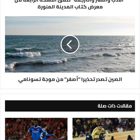
معرض كتاب المدينة المنورة
المنورة
الصين
تصدر
تحذيرا
"أصفر"
من
موجة
تسونامي
الصين تصدر تحذيرا "أصفر" من موجة تسونامي
مقالات ذات صلة