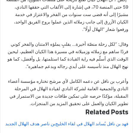
59 حتى المنصة 70، في إشارة إلى الألقاب التي حققها النادي،
مشيرًا إلى أنه قضى ست سنوات من الفخر والاعتزاز في خدمة
الكيان الأزرق إلى جانب زملائه الذين عملوا بروح الفريق الواحد،
ورفعوا شعار “الهلال أولًا”.
وقال: “لكل رحلة منصّة أخيرة… بقلبٍ يملؤه الامتنان والفخر كوني
فردًا ساهم مع زملائه وزميلاته في مسيرة هذا الكيان العظيم، ليحين
الوقت الذي أسلّم فيه راية القيادة كما استلمتها، بل وأفضل، كما هو
نهج الهلال منذ تأسيسه على أيدي رجاله وبدعم جماهيره”.
وأعرب بن نافل عن دعمه الكامل لأي مرشح تختاره مؤسسة أعضاء
النادي والجمعية العامة لشركة النادي لقيادة الهلال في المرحلة
المقبلة، مؤكدًا حرصه على تمكين طاقات جديدة من الاستمرار في
تطوير الكيان والعمل على تحقيق المزيد من المنجزات.
Related Posts
فهد بن نافل يُساند الهلال في لقاء الخليج
بن ناصر هدف الهلال الجديد