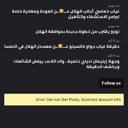
منذ يومين
غياب خماسي أجانب الهلال عـــ
ــن العودة ومغادرة خاصة
لبرامج الاستشفاء والتأهيل
منذ يومين
نونيز يقترب من خطوة جديدة بموافقة الهلال
منذ 5 أيام
حقيقة غياب جواو كانسيلو عـــ
ــن معسكر الهلال في النمسا
منذ 6 أيام
وجهة إيليمان ندياي حتمية.. والد اللاعب يرفض الشائعات
ويكشف الحقيقة
Follow us
Error Can not Get Posts, Incorrect account info.