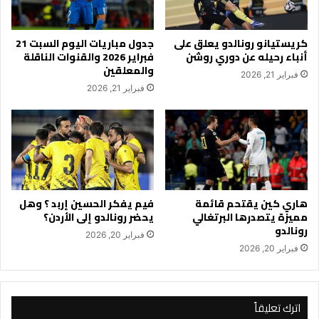
كريستيانو رونالدو يعلق على
جدول مباريات اليوم السبت 21
أنباء رحيله عن دوري روشن
فبراير 2026 والقنوات الناقلة
والمعلقين
فبراير 21, 2026
فبراير 21, 2026
هاري كين يقتحم قائمة
فيم يفكر الحسين إربد ؟ وهل
مميزة يتصدرها البرتغالي
يحضر رونالدو إلى الأردن؟
رونالدو
فبراير 20, 2026
فبراير 20, 2026
اترك تعليقاً