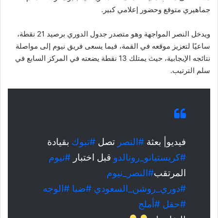
جماهيري متوقع وحضور إعلامي كبير.
ويدخل النصر المواجهة وهو متصدر جدول الدوري برصيد 21 نقطة،
ساعيًا لتعزيز موقعه في القمة، فيما يسعى فريق نيوم إلى مواصلة
نتائجه الإيجابية، حيث يمتلك 13 نقطة يضعته في المركز السابع في
سلم الترتيب.
فيديو| بعثة
#النصر
تصل
#تبوك
بقيادة
#كريستيانو_رونالدو
قبل اختبار
#نيوم
المرتقب
#النصر_نيوم
#دوري_روشن_السعودي
#ضبا
#الوجه
#حقل
#أملج