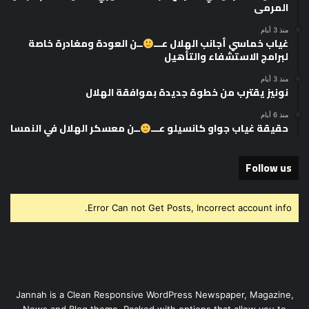
المرمى
منذ 3 أيام
غياب خماسي أجانب الهلال عـــ
ــن العودة ومغادرة خاصة
لبرامج الاستشفاء والتأهيل
منذ 3 أيام
نونيز يقترب من خطوة جديدة بموافقة الهلال
منذ 6 أيام
حقيقة غياب جواو كانسيلو عـــ
ــن معسكر الهلال في النمسا
Follow us
Error Can not Get Posts, Incorrect account info.
Jannah is a Clean Responsive WordPress Newspaper, Magazine,