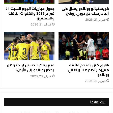
كريستيانو رونالدو يعلق على
جدول مباريات اليوم السبت 21
أنباء رحيله عن دوري روشن
فبراير 2026 والقنوات الناقلة
والمعلقين
فبراير 21, 2026
فبراير 21, 2026
هاري كين يقتحم قائمة
فيم يفكر الحسين إربد ؟ وهل
مميزة يتصدرها البرتغالي
يحضر رونالدو إلى الأردن؟
رونالدو
فبراير 20, 2026
فبراير 20, 2026
اترك تعليقاً