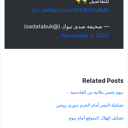
للتفاصيل
pic.twitter.com/GHhBVXz4MK
— صحيفة صدى تبوك (@sadatabuk)
November 7, 2025
Related Posts
نيوم يخسر بثلاثية من القادسية ..
تشكيلة النصر أمام الحزم بدوري روشن
تشكيل الهلال المتوقع أمام نيوم