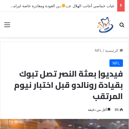
غياب خماسي أجانب الهلال عـــ
ــن العودة ومغادرة خاصة لبرامج الاستشفاء والتأهيل
بحث عن
الق
الرئيسية
/
NFL
NFL
فيديو| بعثة النصر تصل تبوك
بقيادة رونالدو قبل اختبار نيوم
المرتقب
86
أقل من دقيقة