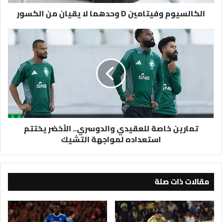
الكالسيوم وفيتامين D وحدهما لا يقيان من الكسور
تمارين
خاصة
للعقيدي
والدوسري..
الأخضر
يختتم
استعداده
لمواجهة
التشيك
تمارين خاصة للعقيدي والدوسري.. الأخضر يختتم
استعداده لمواجهة التشيك
مقالات ذات صلة