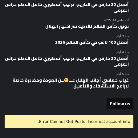
أفضل 20 حارس في التاريخ: ترتيب أسطوري كامل لأعظم حراس
المرمى
أغسطس 14, 2025
نونيز: كأس العالم للأندية سر اختيار الهلال
منذ 3 أيام
أفضل 100 لاعب في كأس العالم 2026
منذ 4 أيام
أفضل 20 حارس في التاريخ: ترتيب أسطوري كامل لأعظم حراس
المرمى
منذ 5 أيام
غياب خماسي أجانب الهلال عـــ
ــن العودة ومغادرة خاصة
لبرامج الاستشفاء والتأهيل
Follow us
Error Can not Get Posts, Incorrect account info.