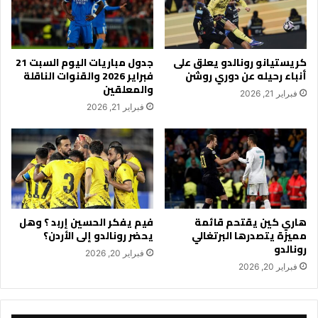
كريستيانو رونالدو يعلق على
جدول مباريات اليوم السبت 21
أنباء رحيله عن دوري روشن
فبراير 2026 والقنوات الناقلة
والمعلقين
فبراير 21, 2026
فبراير 21, 2026
هاري كين يقتحم قائمة
فيم يفكر الحسين إربد ؟ وهل
مميزة يتصدرها البرتغالي
يحضر رونالدو إلى الأردن؟
رونالدو
فبراير 20, 2026
فبراير 20, 2026