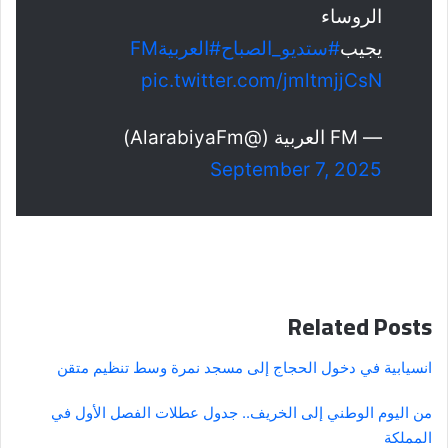
الروساء
يجيب
#ستديو_الصباح
#العربيةFM
pic.twitter.com/jmltmjjCsN
— FM العربية (@AlarabiyaFm)
September 7, 2025
Related Posts
انسيابية في دخول الحجاج إلى مسجد نمرة وسط تنظيم متقن
من اليوم الوطني إلى الخريف.. جدول عطلات الفصل الأول في
المملكة