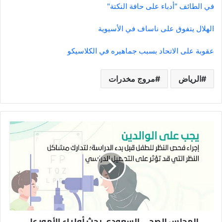
في الطائف "أدباء على حافة النكتة"
الهلال يتفوق على ناساف في الأسيوية
عقوبة على الاتحاد بسبب جماهيره في الكلاسيكو
الرياض
مروج مخدرات
المجلس
الصحي
السعودي
يحث
أولياء
الأمور
على
فحص
نظر
المجلس الصحي السعودي يحث أولياء الأمور على
الأطفال