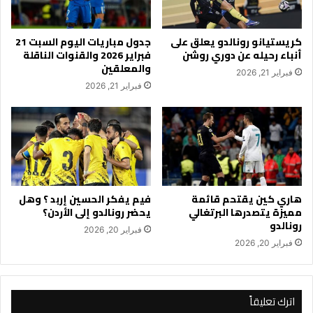
كريستيانو رونالدو يعلق على
جدول مباريات اليوم السبت 21
أنباء رحيله عن دوري روشن
فبراير 2026 والقنوات الناقلة
والمعلقين
فبراير 21, 2026
فبراير 21, 2026
هاري كين يقتحم قائمة
فيم يفكر الحسين إربد ؟ وهل
مميزة يتصدرها البرتغالي
يحضر رونالدو إلى الأردن؟
رونالدو
فبراير 20, 2026
فبراير 20, 2026
اترك تعليقاً