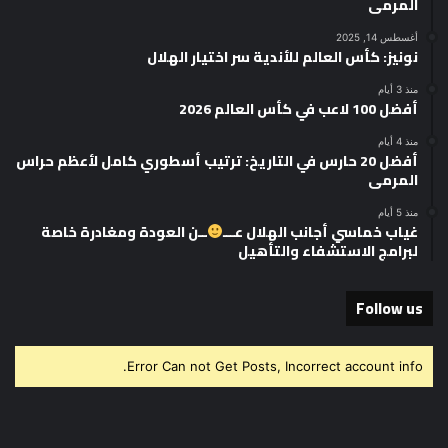
المرمى
أغسطس 14, 2025
نونيز: كأس العالم للأندية سر اختيار الهلال
منذ 3 أيام
أفضل 100 لاعب في كأس العالم 2026
منذ 4 أيام
أفضل 20 حارس في التاريخ: ترتيب أسطوري كامل لأعظم حراس
المرمى
منذ 5 أيام
غياب خماسي أجانب الهلال عـــ
ــن العودة ومغادرة خاصة
لبرامج الاستشفاء والتأهيل
Follow us
Error Can not Get Posts, Incorrect account info.