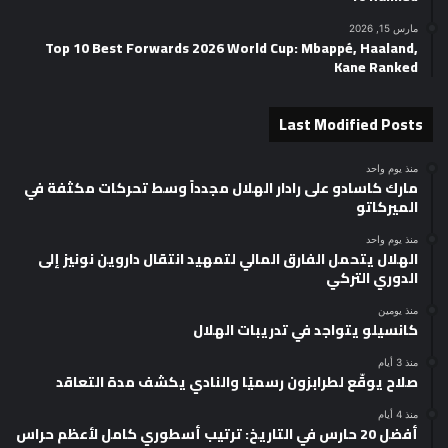
مارس 15, 2026
Top 10 Best Forwards 2026 World Cup: Mbappé, Haaland,
Kane Ranked
Last Modified Posts
منذ يوم واحد
مارك كاسادو على رادار الهلال مجدداً وسط تحركات مكثفة في
الميركاتو
منذ يوم واحد
الهلال يتحمل الفارق المالي لتمهيد انتقال داروين نونيز إلى
الدوري التركي
منذ يومين
كانسيلو يتواجد في تدريبات الهلال
منذ 3 أيام
صلاح يوقّع لطرابزون رسميًا والنادي يكشف مدة التعاقد
منذ 4 أيام
أفضل 20 حارس في التاريخ: ترتيب أسطوري كامل لأعظم حراس