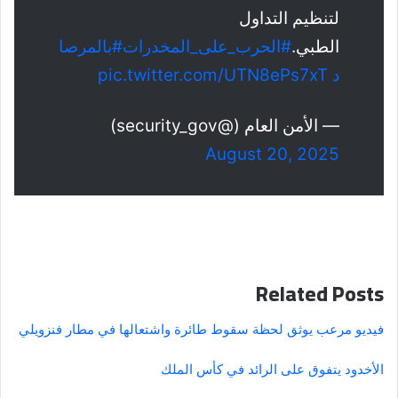
لتنظيم التداول
الطبي.
#الحرب_على_المخدرات
#بالمرصا
د
pic.twitter.com/UTN8ePs7xT
— الأمن العام (@security_gov)
August 20, 2025
Related Posts
فيديو مرعب يوثق لحظة سقوط طائرة واشتعالها في مطار فنزويلي
الأخدود يتفوق على الرائد في كأس الملك