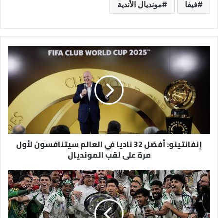
فيفا
مونديال الأندية
إنفانتينو:
أفضل
32
ناديا
في
العالم
سيتنافسون
لأول
مرة
إنفانتينو: أفضل 32 ناديا في العالم سيتنافسون لأول
على
مرة على لقب المونديال
لقب
المونديال
الأهلي
يتربع
على
عرش
آسيا