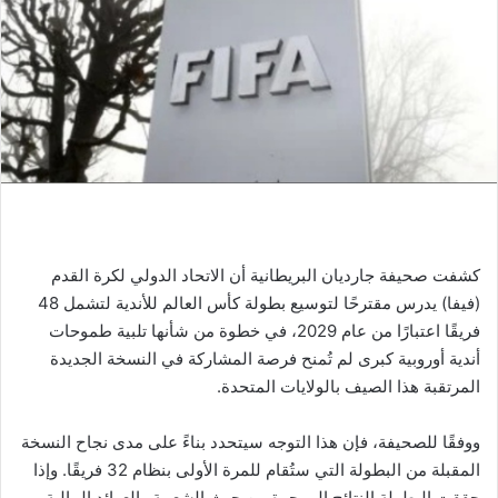
كشفت صحيفة جارديان البريطانية أن الاتحاد الدولي لكرة القدم
(فيفا) يدرس مقترحًا لتوسيع بطولة كأس العالم للأندية لتشمل 48
فريقًا اعتبارًا من عام 2029، في خطوة من شأنها تلبية طموحات
أندية أوروبية كبرى لم تُمنح فرصة المشاركة في النسخة الجديدة
المرتقبة هذا الصيف بالولايات المتحدة.
ووفقًا للصحيفة، فإن هذا التوجه سيتحدد بناءً على مدى نجاح النسخة
المقبلة من البطولة التي ستُقام للمرة الأولى بنظام 32 فريقًا. وإذا
حققت البطولة النتائج المرجوة من حيث الشعبية والعوائد المالية،