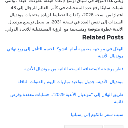
ويأتي هذا التوجه في سياق أوسع لإعادة هيكلة بطولات “فيفا”، والتي
شملت سابقًا رفع عدد المنتخبات في كأس العالم للرجال إلى 48
اعتبارًا من نسخة 2026، وكذلك التخطيط لزيادة منتخبات مونديال
السيدات إلى نفس العدد في نسخة 2031، ما يجعل توسيع مونديال
الأندية خطوة متوقعة ومنسجمة مع الرؤية المستقبلية للاتحاد الدولي.
Related Posts
الهلال في مواجهة مصيرية أمام باتشوكا لحسم التأهل إلى ربع نهائي
مونديال الأندية
قطر مرشحة لاستضافة النسخة الثانية من مونديال الأندية
مونديال الأندية.. جدول مواعيد مباريات اليوم والقنوات الناقلة
طريق الهلال إلى “مونديال الأندية 2029”.. حسابات معقدة وفرص
قائمة
سبب سفر مالكوم إلى إسبانيا