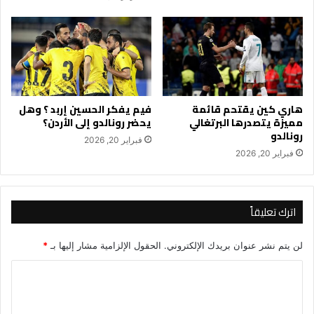
هاري كين يقتحم قائمة
فيم يفكر الحسين إربد ؟ وهل
مميزة يتصدرها البرتغالي
يحضر رونالدو إلى الأردن؟
رونالدو
فبراير 20, 2026
فبراير 20, 2026
اترك تعليقاً
لن يتم نشر عنوان بريدك الإلكتروني.
الحقول الإلزامية مشار إليها بـ
*
ا
ل
ت