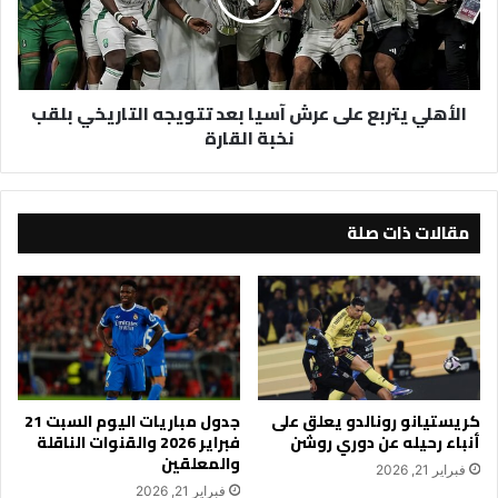
بعد
تتويجه
التاريخي
بلقب
الأهلي يتربع على عرش آسيا بعد تتويجه التاريخي بلقب
نخبة
نخبة القارة
القارة
مقالات ذات صلة
كريستيانو رونالدو يعلق على
جدول مباريات اليوم السبت 21
أنباء رحيله عن دوري روشن
فبراير 2026 والقنوات الناقلة
والمعلقين
فبراير 21, 2026
فبراير 21, 2026