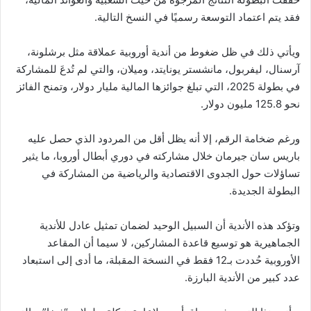
فقد يتم اعتماد التوسعة رسميًا في النسخ التالية.
ويأتي ذلك في ظل ضغوط من أندية أوروبية عملاقة مثل برشلونة،
آرسنال، ليفربول، مانشستر يونايتد، وميلان، والتي لم تُدعَ للمشاركة
في بطولة 2025، التي تبلغ جوائزها المالية مليار دولار، وتمنح الفائز
نحو 125.8 مليون دولار.
ورغم ضخامة الرقم، إلا أنه يظل أقل من المردود الذي حصل عليه
باريس سان جيرمان خلال مشاركته في دوري أبطال أوروبا، ما يثير
تساؤلات حول الجدوى الاقتصادية والرياضية من المشاركة في
البطولة الجديدة.
وتؤكد هذه الأندية أن السبيل الوحيد لضمان تمثيل عادل للأندية
الجماهيرية هو توسيع قاعدة المشاركين، لا سيما أن المقاعد
الأوروبية حُددت بـ12 فقط في النسخة المقبلة، ما أدى إلى استبعاد
عدد كبير من الأندية البارزة.