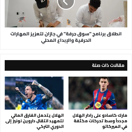
في
جازان
لتعزيز
المهارات
الحرفية
انطلاق برنامج "سوق حِرفة" في جازان لتعزيز المهارات
والإبداع
الحرفية والإبداع المحلي
المحلي
مقالات ذات صلة
مارك كاسادو على رادار الهلال
الهلال يتحمل الفارق المالي
مجدداً وسط تحركات مكثفة
لتمهيد انتقال داروين نونيز إلى
في الميركاتو
الدوري التركي