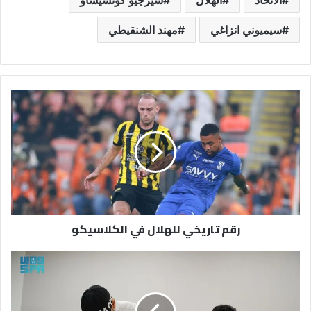
سيميوني انزاغي
مهند الشنقيطي
رقم
تاريخي
للهلال
في
الكلاسيكو
رقم تاريخي للهلال في الكلاسيكو
انطلاق
برنامج
"سوق
حِرفة"