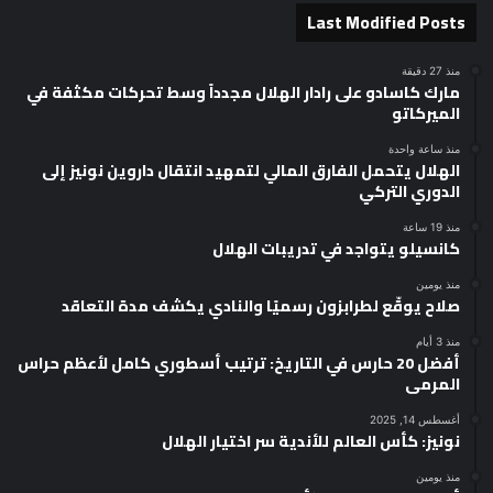
Last Modified Posts
منذ 27 دقيقة
مارك كاسادو على رادار الهلال مجدداً وسط تحركات مكثفة في
الميركاتو
منذ ساعة واحدة
الهلال يتحمل الفارق المالي لتمهيد انتقال داروين نونيز إلى
الدوري التركي
منذ 19 ساعة
كانسيلو يتواجد في تدريبات الهلال
منذ يومين
صلاح يوقّع لطرابزون رسميًا والنادي يكشف مدة التعاقد
منذ 3 أيام
أفضل 20 حارس في التاريخ: ترتيب أسطوري كامل لأعظم حراس
المرمى
أغسطس 14, 2025
نونيز: كأس العالم للأندية سر اختيار الهلال
منذ يومين